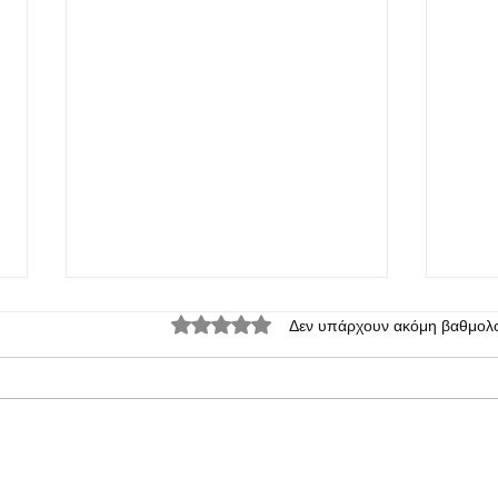
Βαθμολογήθηκε με 0 από 5 αστέρια.
Δεν υπάρχουν ακόμη βαθμολο
Η Motorola παρουσίασε το Moto
Χωρί