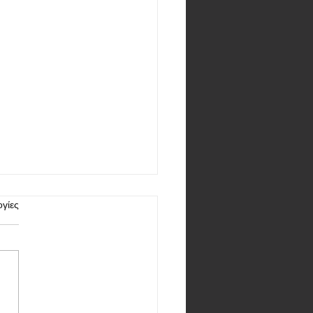
γίες
ς καθυστέρηση ήρθε το