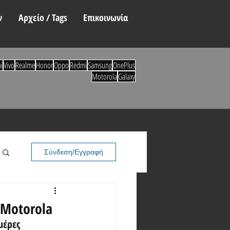
ν
Αρχείο / Tags
Επικοινωνία
i
Vivo
Realme
Honor
Oppo
Redmi
Samsung
OnePlus
Motorola
Galaxy
Σύνδεση/Εγγραφή
 Motorola
μέρες