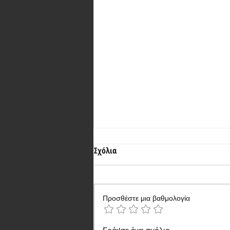
Σχόλια
Προσθέστε μια βαθμολογία
Παρουσίαση του νέου Moto G55