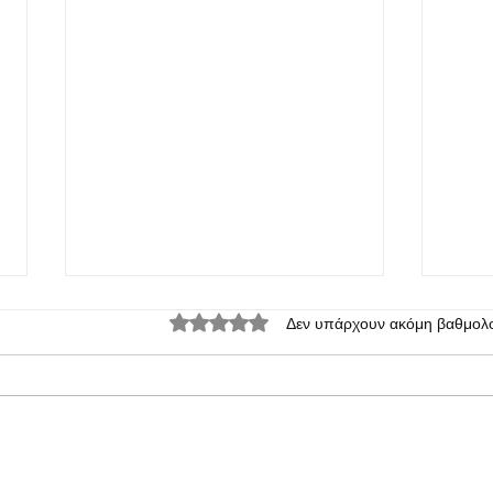
Βαθμολογήθηκε με 0 από 5 αστέρια.
Δεν υπάρχουν ακόμη βαθμολο