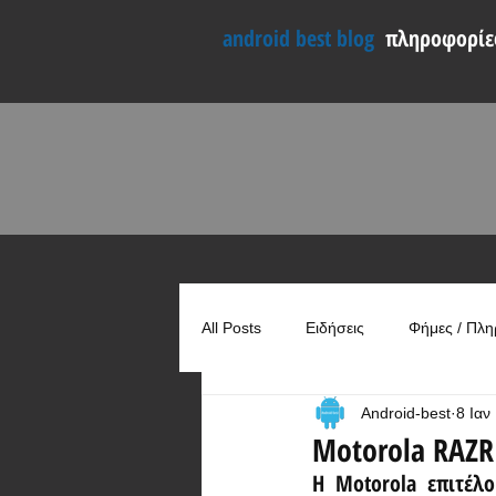
android best blog
πληροφορίες
All Posts
Ειδήσεις
Φήμες / Πλη
Android-best
8 Ιαν
Συγκρίσεις
Χρήσιμα
Motorola RAZR 
Η Motorola επιτέλο