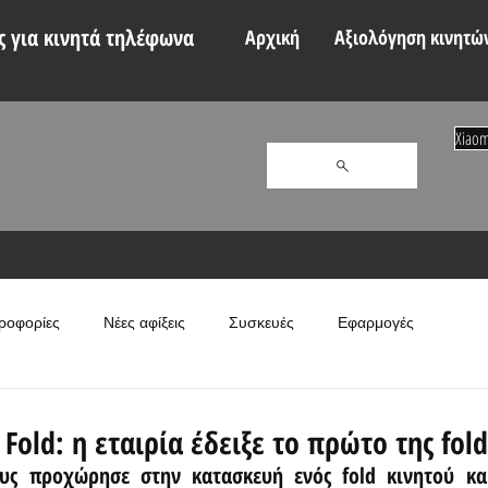
 για κινητά τηλέφωνα
Αρχική
Αξιολόγηση κινητώ
Xiaom
ροφορίες
Νέες αφίξεις
Συσκευές
Εφαρμογές
Fold: η εταιρία έδειξε το πρώτο της fol
υς προχώρησε στην κατασκευή ενός fold κινητού και