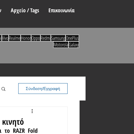
ν
Αρχείο / Tags
Επικοινωνία
i
Vivo
Realme
Honor
Oppo
Redmi
Samsung
OnePlus
Motorola
Galaxy
Σύνδεση/Εγγραφή
d κινητό
 το RAZR Fold 