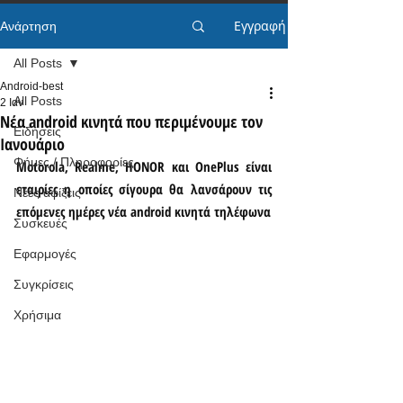
Εγγραφή
Ανάρτηση
All Posts
Android-best
All Posts
2 Ιαν
Νέα android κινητά που περιμένουμε τον
Ειδήσεις
Ιανουάριο
Φήμες / Πληροφορίες
Motorola, Realme, HONOR και OnePlus είναι 
εταιρίες η οποίες σίγουρα θα λανσάρουν τις 
Νέες αφίξεις
επόμενες ημέρες νέα android κινητά τηλέφωνα
Συσκευές
Εφαρμογές
Συγκρίσεις
Χρήσιμα