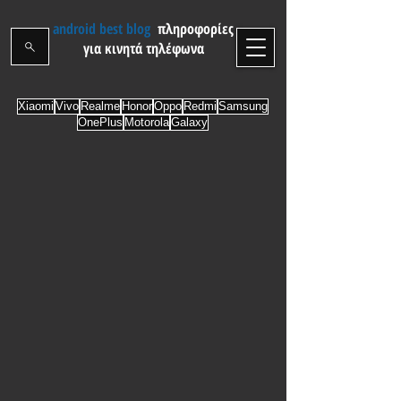
android best blog
πληροφορίες
για κινητά τηλέφωνα
Xiaomi
Vivo
Realme
Honor
Oppo
Redmi
Samsung
OnePlus
Motorola
Galaxy