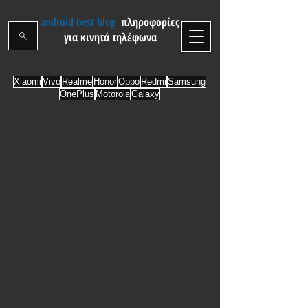
android best blog
πληροφορίες
για κινητά τηλέφωνα
Xiaomi
Vivo
Realme
Honor
Oppo
Redmi
Samsung
OnePlus
Motorola
Galaxy