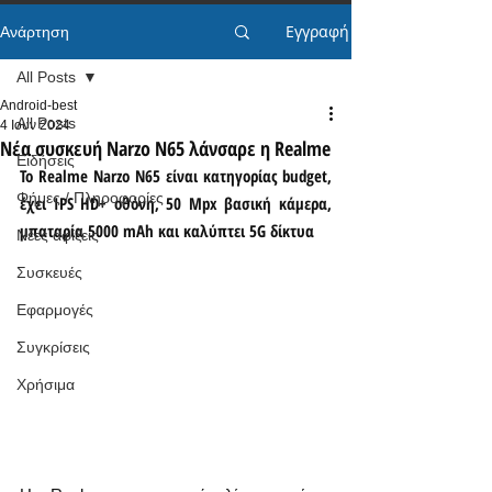
Εγγραφή
Ανάρτηση
All Posts
Android-best
All Posts
4 Ιουν 2024
Νέα συσκευή Narzo N65 λάνσαρε η Realme
Ειδήσεις
Το Realme Narzo N65 είναι κατηγορίας budget, 
Φήμες / Πληροφορίες
έχει IPS HD+ οθόνη, 50 Mpx βασική κάμερα, 
μπαταρία 5000 mAh και καλύπτει 5G δίκτυα
Νέες αφίξεις
Συσκευές
Εφαρμογές
Συγκρίσεις
Χρήσιμα