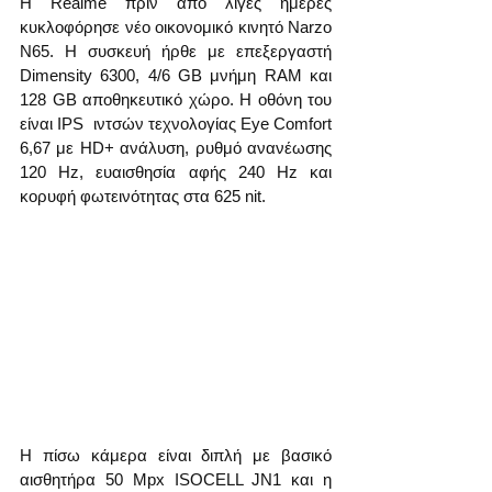
Η Realme πριν από λίγες ημέρες 
κυκλοφόρησε νέο οικονομικό κινητό Narzo 
N65. Η συσκευή ήρθε με επεξεργαστή 
Dimensity 6300, 4/6 GB μνήμη RAM και 
128 GB αποθηκευτικό χώρο. Η οθόνη του 
είναι IPS  ιντσών τεχνολογίας Eye Comfort 
6,67 με HD+ ανάλυση, ρυθμό ανανέωσης 
120 Hz, ευαισθησία αφής 240 Hz και 
κορυφή φωτεινότητας στα 625 nit.
Η πίσω κάμερα είναι διπλή με βασικό 
αισθητήρα 50 Mpx ISOCELL JN1 και η 