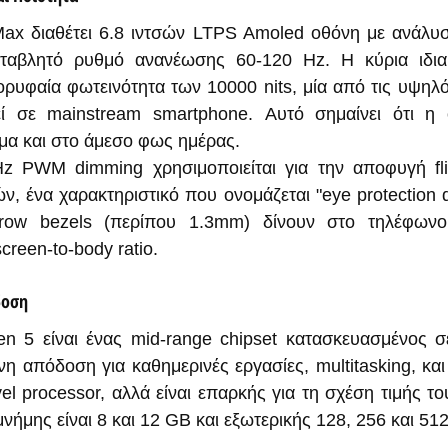
ax διαθέτει 6.8 ιντσών LTPS Amoled οθόνη με ανάλυσ
εταβλητό ρυθμό ανανέωσης 60-120 Hz. Η κύρια ιδιαίτ
ορυφαία φωτεινότητα των 10000 nits, μία από τις υψηλότ
ί σε mainstream smartphone. Αυτό σημαίνει ότι η ο
όμα και στο άμεσο φως ημέρας.
z PWM dimming χρησιμοποιείται για την αποφυγή flic
ν, ένα χαρακτηριστικό που ονομάζεται "eye protection d
arrow bezels (περίπου 1.3mm) δίνουν στο τηλέφωνο
creen-to-body ratio.
δοση
 5 είναι ένας mid-range chipset κατασκευασμένος σε
η απόδοση για καθημερινές εργασίες, multitasking, και 
evel processor, αλλά είναι επαρκής για τη σχέση τιμής τ
νήμης είναι 8 και 12 GB και εξωτερικής 128, 256 και 51