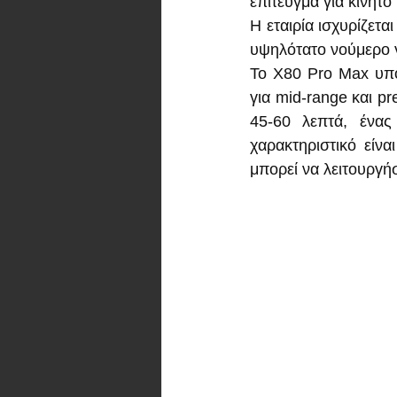
επίτευγμα για κινητό
Η εταιρία ισχυρίζετα
υψηλότατο νούμερο γ
Το X80 Pro Max υποσ
για mid-range και p
45-60 λεπτά, ένας
χαρακτηριστικό είνα
μπορεί να λειτουργή