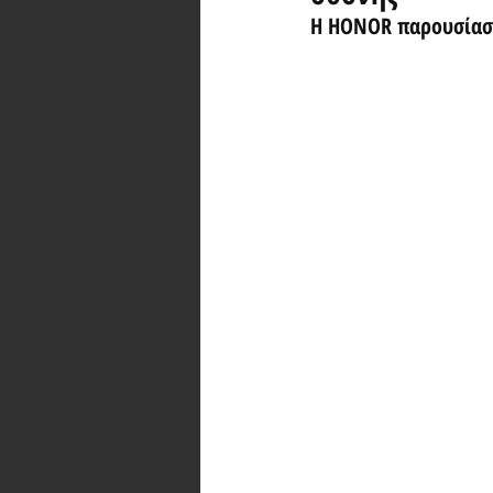
Η HONOR παρουσίασε