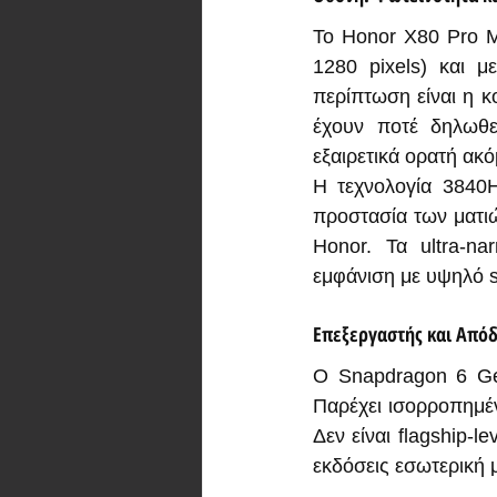
Το Honor X80 Pro M
1280 pixels) και μ
περίπτωση είναι η κ
έχουν ποτέ δηλωθε
εξαιρετικά ορατή ακ
Η τεχνολογία 3840H
προστασία των ματιώ
Honor. Τα ultra-n
εμφάνιση με υψηλό s
Επεξεργαστής και Από
Ο Snapdragon 6 Gen
Παρέχει ισορροπημέν
Δεν είναι flagship-l
εκδόσεις εσωτερική μ