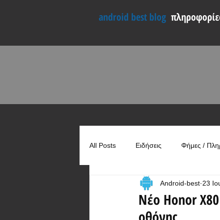
android best blog
πληροφορίες
All Posts
Ειδήσεις
Φήμες / Πλη
Android-best
23 Ιο
Συγκρίσεις
Χρήσιμα
Νέο Honor X80
οθόνης