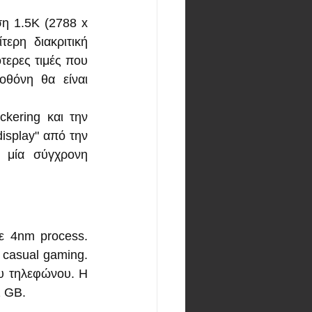
η 1.5K (2788 x 
ερη διακριτική 
ερες τιμές που 
θόνη θα είναι 
kering και την 
isplay" από την 
 μία σύγχρονη 
 4nm process. 
casual gaming. 
ου τηλεφώνου. Η 
2 GB.