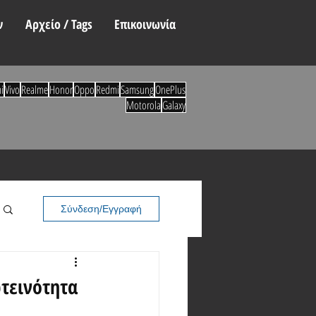
ν
Αρχείο / Tags
Επικοινωνία
i
Vivo
Realme
Honor
Oppo
Redmi
Samsung
OnePlus
Motorola
Galaxy
Σύνδεση/Εγγραφή
τεινότητα