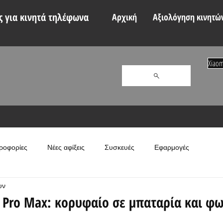
 για κινητά τηλέφωνα
Αρχική
Αξιολόγηση κινητώ
Xiaom
ροφορίες
Νέες αφίξεις
Συσκευές
Εφαρμογές
υν
 Pro Max: κορυφαίο σε μπαταρία και φω