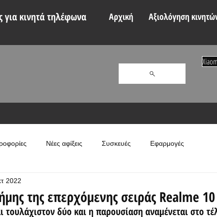
 για κινητά τηλέφωνα
Αρχική
Αξιολόγηση κινητώ
Xiaom
ροφορίες
Νέες αφίξεις
Συσκευές
Εφαρμογές
κτ 2022
νήμης της επερχόμενης σειράς Realme 10
ι τουλάχιστον δύο και η παρουσίαση αναμένεται στο τέλ