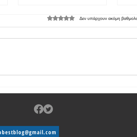
Βαθμολογήθηκε με 0 από 5 αστέρια.
Δεν υπάρχουν ακόμη βαθμολο
Η σειρά Realme 10 είναι σχεδόν
Τα Re
έτοιμη
ανακ
obestblog@gmail.com