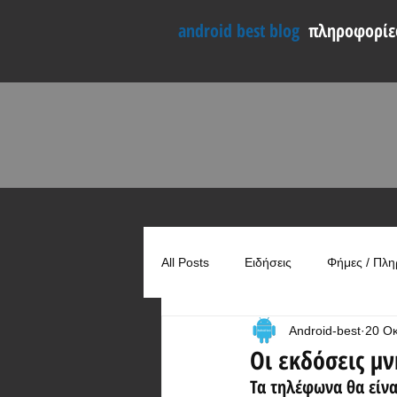
android best blog
πληροφορίες
All Posts
Ειδήσεις
Φήμες / Πλη
Android-best
20 Ο
Συγκρίσεις
Χρήσιμα
Οι εκδόσεις μ
Τα τηλέφωνα θα είνα