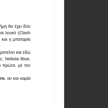
μη θα έχει δύο 
ι λευκό (Clash 
και η μπαταρία 
οτείνει και εδώ 
: Nebula Blue, 
 πρώτο, με τον 
ro
, αν και καμία 