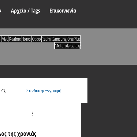
ν
Αρχείο / Tags
Επικοινωνία
i
Vivo
Realme
Honor
Oppo
Redmi
Samsung
OnePlus
Motorola
Galaxy
Σύνδεση/Εγγραφή
ος της χρονιάς