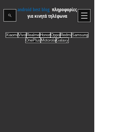
android best blog
πληροφορίες
για κινητά τηλέφωνα
Xiaomi
Vivo
Realme
Honor
Oppo
Redmi
Samsung
OnePlus
Motorola
Galaxy