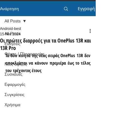
Εγγραφή
Ανάρτηση
All Posts
Android-best
All Posts
15 Νοε 2024
Οι πρώτες διαρροές για τα OnePlus 13R και
Ειδήσεις
13R Pro
Φήμες / Πληροφορίες
Τα δύο κινητά της νέας σειράς OnePlus 13R δεν 
αποκλείεται να κάνουν πρεμιέρα έως το τέλος 
Νέες αφίξεις
του τρέχοντος έτους
Συσκευές
Εφαρμογές
Συγκρίσεις
Χρήσιμα