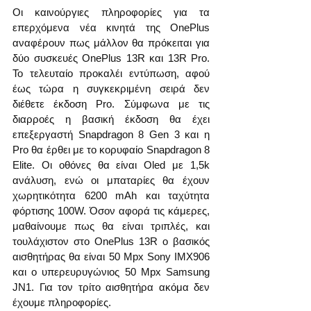
Οι καινούργιες πληροφορίες για τα 
επερχόμενα νέα κινητά της OnePlus 
αναφέρουν πως μάλλον θα πρόκειται για 
δύο συσκευές OnePlus 13R και 13R Pro. 
Το τελευταίο προκαλέι εντύπωση, αφού 
έως τώρα η συγκεκριμένη σειρά δεν 
διέθετε έκδοση Pro. Σύμφωνα με τις 
διαρροές η βασική έκδοση θα έχει 
επεξεργαστή Snapdragon 8 Gen 3 και η 
Pro θα έρθει με το κορυφαίο Snapdragon 8 
Elite. Οι οθόνες θα είναι Oled με 1,5k 
ανάλυση, ενώ οι μπαταρίες θα έχουν 
χωρητικότητα 6200 mAh και ταχύτητα 
φόρτισης 100W. Όσον αφορά τις κάμερες, 
μαθαίνουμε πως θα είναι τριπλές, και 
τουλάχιστον στο OnePlus 13R ο βασικός 
αισθητήρας θα είναι 50 Mpx Sony IMX906 
και ο υπερευρυγώνιος 50 Mpx Samsung 
JN1. Για τον τρίτο αισθητήρα ακόμα δεν 
έχουμε πληροφορίες. 