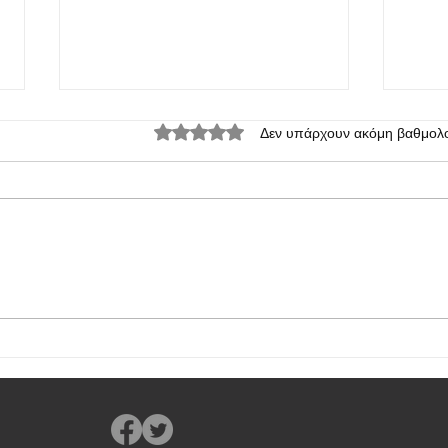
Βαθμολογήθηκε με 0 από 5 αστέρια.
Δεν υπάρχουν ακόμη βαθμολο
Πρεμιέρα του Vivo S2: ένα λεπτό
Η PO
smartphone με μπαταρία 7050
5G μ
mAh