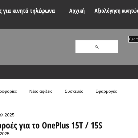
 για κινητά τηλέφωνα
Αρχική
Αξιολόγηση κινητώ
Xiaom
ροφορίες
Νέες αφίξεις
Συσκευές
Εφαρμογές
υλ 2025
ροές για το OnePlus 15T / 15S
 2025