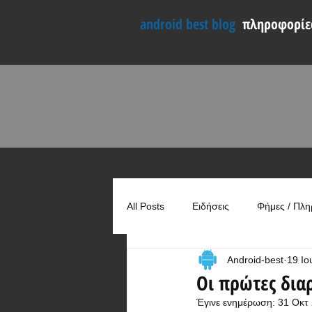
android best blog
πληροφορίες
All Posts
Ειδήσεις
Φήμες / Πλη
Android-best
19 Ιο
Συγκρίσεις
Χρήσιμα
Οι πρώτες διαρ
Έγινε ενημέρωση:
31 Οκτ