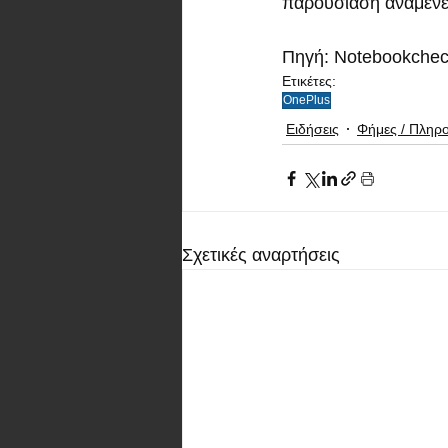
παρουσίαση αναμένετ
Πηγή: Notebookche
Ετικέτες:
OnePlus
Ειδήσεις
Φήμες / Πληρ
Σχετικές αναρτήσεις