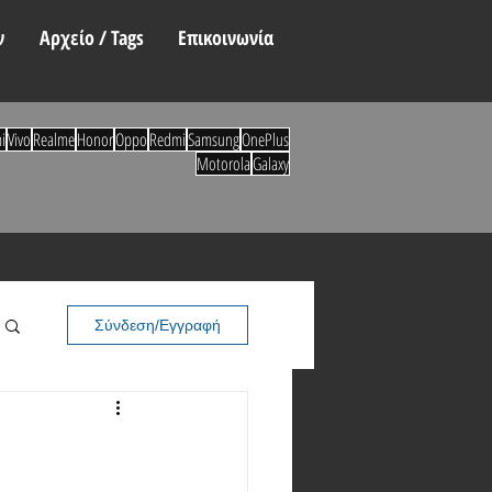
ν
Αρχείο / Tags
Επικοινωνία
i
Vivo
Realme
Honor
Oppo
Redmi
Samsung
OnePlus
Motorola
Galaxy
Σύνδεση/Εγγραφή