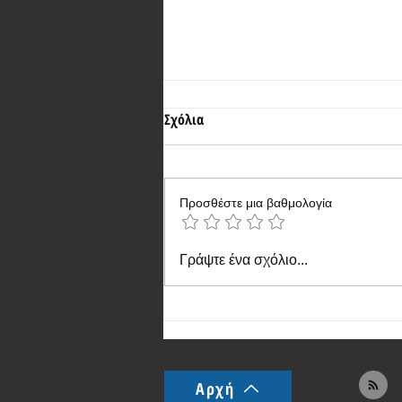
Σχόλια
Προσθέστε μια βαθμολογία
Η Xiaomi λάνσαρε την κινέζικη
Γράψτε ένα σχόλιο...
έκδοση του Redmi 17 5G
Αρχή