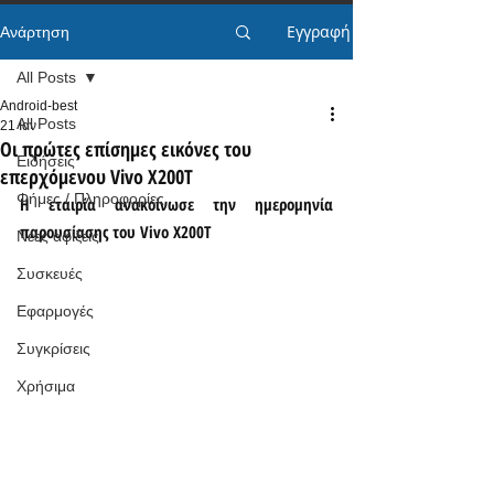
Εγγραφή
Ανάρτηση
All Posts
Android-best
All Posts
21 Ιαν
Οι πρώτες επίσημες εικόνες του
Ειδήσεις
επερχόμενου Vivo X200T
Φήμες / Πληροφορίες
Η εταιρία ανακοίνωσε την ημερομηνία 
παρουσίασης του Vivo X200T
Νέες αφίξεις
Συσκευές
Εφαρμογές
Συγκρίσεις
Χρήσιμα