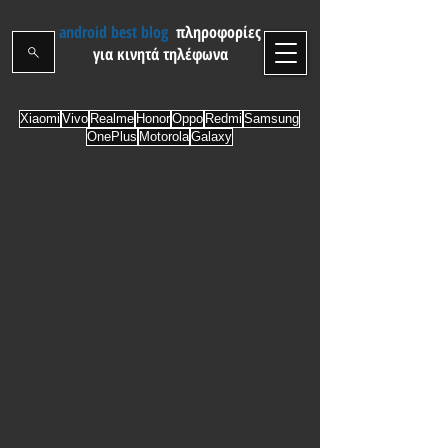
android best blog
πληροφορίες
για κινητά τηλέφωνα
Xiaomi
Vivo
Realme
Honor
Oppo
Redmi
Samsung
OnePlus
Motorola
Galaxy