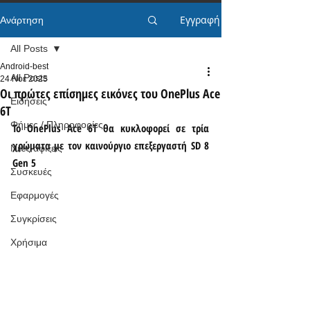
Εγγραφή
Ανάρτηση
All Posts
Android-best
All Posts
24 Νοε 2025
Οι πρώτες επίσημες εικόνες του OnePlus Ace
Ειδήσεις
6T
Φήμες / Πληροφορίες
Το OnePlus Ace 6T θα κυκλοφορεί σε τρία 
χρώματα με τον καινούργιο επεξεργαστή SD 8 
Νέες αφίξεις
Gen 5
Συσκευές
Εφαρμογές
Συγκρίσεις
Χρήσιμα