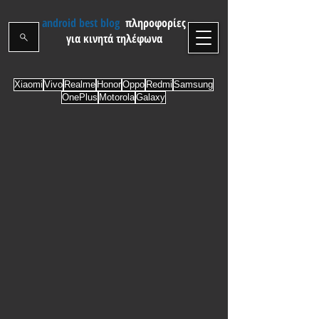
android best blog
πληροφορίες
για κινητά τηλέφωνα
Xiaomi
Vivo
Realme
Honor
Oppo
Redmi
Samsung
OnePlus
Motorola
Galaxy