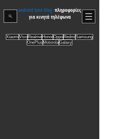
android best blog
πληροφορίες
για κινητά τηλέφωνα
Xiaomi
Vivo
Realme
Honor
Oppo
Redmi
Samsung
OnePlus
Motorola
Galaxy