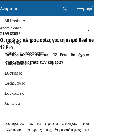
Εγγραφή
Ανάρτηση
All Posts
Android-best
All Posts
3 Νοε 2023
Οι πρώτες πληροφορίες για τη σειρά Realme
Ειδήσεις
12 Pro
Φήμες / Πληροφορίες
Τα Realme 12 Pro και 12 Pro+ θα έχουν 
σημαντικό upgrate των καμερών
Νέες αφίξεις
Συσκευές
Εφαρμογές
Συγκρίσεις
Χρήσιμα
Σύμφωνα με τα πρώτα στοιχεία που 
βλέπουν το φως της δημοσιότητας τα 