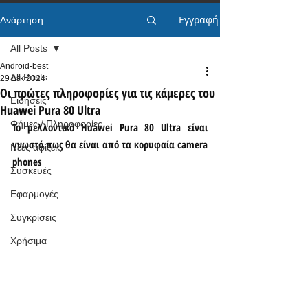
Εγγραφή
Ανάρτηση
All Posts
Android-best
All Posts
29 Δεκ 2024
Οι πρώτες πληροφορίες για τις κάμερες του
Ειδήσεις
Huawei Pura 80 Ultra
Φήμες / Πληροφορίες
Το μελλοντικό Huawei Pura 80 Ultra είναι 
γνωστό πως θα είναι από τα κορυφαία camera 
Νέες αφίξεις
phones
Συσκευές
Εφαρμογές
Συγκρίσεις
Χρήσιμα