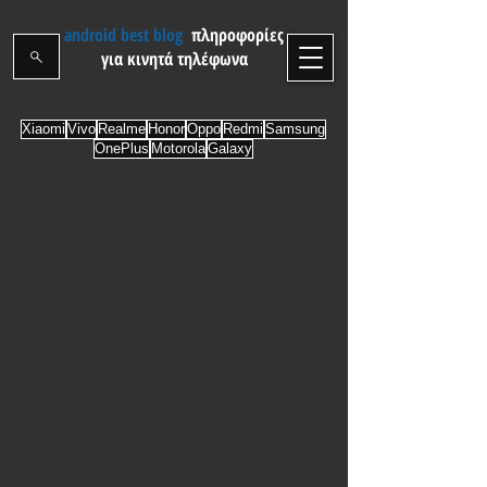
android best blog
πληροφορίες
για κινητά τηλέφωνα
Xiaomi
Vivo
Realme
Honor
Oppo
Redmi
Samsung
OnePlus
Motorola
Galaxy