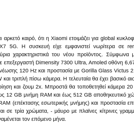
 αρκετό καιρό, ότι η Xiaomi ετοιμάζει για global κυκλοφ
7 5G. Η συσκευή είχε εμφανιστεί νωρίτερα σε ren
ύρια χαρακτηριστικά του νέου προϊόντος. Σύμφωνα μ
ε επεξεργαστή Dimensity 7300 Ultra, Amoled οθόνη 6,67 
έωσης 120 Hz και προστασία με Gorilla Glass Victus 2,
και τριπλή πίσω κάμερα. Η τελευταία θα έχει βασικό αι
οίηση και ζουμ 2x. Μπροστά θα τοποθετηθεί κάμερα 2
έως 12 GB μνήμη RAM και έως 512 GB αποθηκευτικό χώ
l RAM (επέκτασης εσωτερικής μνήμης) και προστασία επι
ι σε τρία χρώματα, - μάυρο με πλαϊνες κίτρινες γραμμέ
ναμένεται τον επόμενο μήνα.