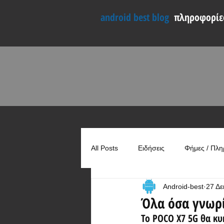
android best blog
πληροφορίες
All Posts
Ειδήσεις
Φήμες / Πλη
Android-best
27 Δε
Συγκρίσεις
Χρήσιμα
Όλα όσα γνωρί
Το POCO X7 5G θα κυ