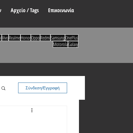
ν
Αρχείο / Tags
Επικοινωνία
i
Vivo
Realme
Honor
Oppo
Redmi
Samsung
OnePlus
Motorola
Galaxy
Σύνδεση/Εγγραφή