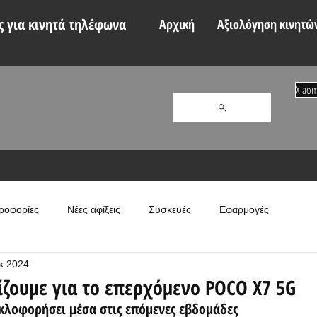
 για κινητά τηλέφωνα
Αρχική
Αξιολόγηση κινητώ
Xiaom
ροφορίες
Νέες αφίξεις
Συσκευές
Εφαρμογές
κ 2024
ζουμε για το επερχόμενο POCO X7 5G
κλοφορήσει μέσα στις επόμενες εβδομάδες