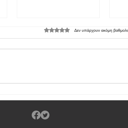
Βαθμολογήθηκε με 0 από 5 αστέρια.
Δεν υπάρχουν ακόμη βαθμολο
Το PO
Οι βασικές προδιαγραφές του
επερχόμενου POCO X7 Pro