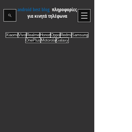
android best blog
πληροφορίες
για κινητά τηλέφωνα
Xiaomi
Vivo
Realme
Honor
Oppo
Redmi
Samsung
OnePlus
Motorola
Galaxy