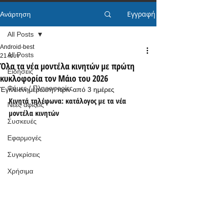
Εγγραφή
Ανάρτηση
All Posts
Android-best
All Posts
21 Ιουν
Όλα τα νέα μοντέλα κινητών με πρώτη
Ειδήσεις
κυκλοφορία τον Μάιο του 2026
Φήμες / Πληροφορίες
Έγινε ενημέρωση:
πριν από 3 ημέρες
Κινητά τηλέφωνα: κατάλογος με τα νέα 
Νέες αφίξεις
μοντέλα κινητών
Συσκευές
Εφαρμογές
Συγκρίσεις
Χρήσιμα