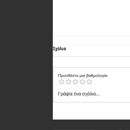
Σχόλια
Προσθέστε μια βαθμολογία
Αποκάλυψη για τις κάμερες του
Γράψτε ένα σχόλιο...
επερχόμενου OnePlus 13