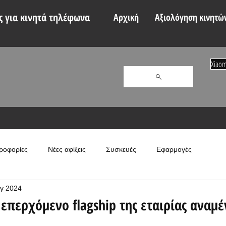
 για κινητά τηλέφωνα
Αρχική
Αξιολόγηση κινητώ
Xiaom
ροφορίες
Νέες αφίξεις
Συσκευές
Εφαρμογές
γ 2024
 επερχόμενο flagship της εταιρίας αναμέ