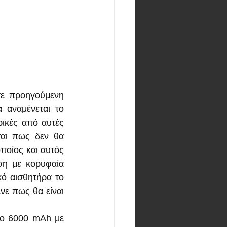
Για το επερχόμενο flagship κινητό της OnePlus σας έχουμε ενημερώσει σε προηγούμενη 
 αναμένεται το 
ικές από αυτές 
αι πως δεν θα 
οίος και αυτός 
ση με κορυφαία 
ό αισθητήρα το 
νε πως θα είναι 
κο 6000 mAh με 