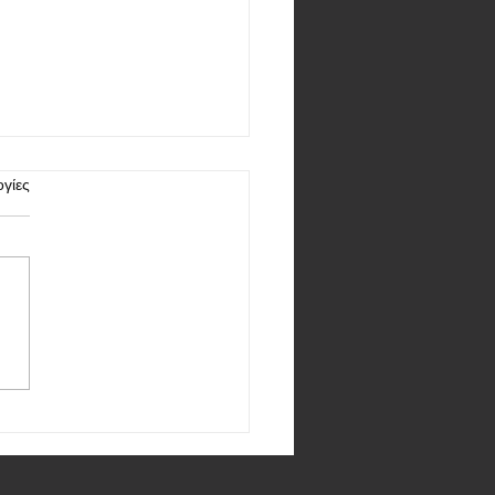
γίες
ινώθηκε το OnePlus 12 με
αία οθόνη και περισκοπική
ρα