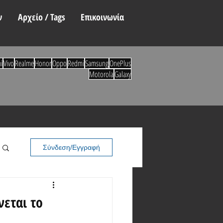
ν
Αρχείο / Tags
Επικοινωνία
i
Vivo
Realme
Honor
Oppo
Redmi
Samsung
OnePlus
Motorola
Galaxy
Σύνδεση/Εγγραφή
νεται το