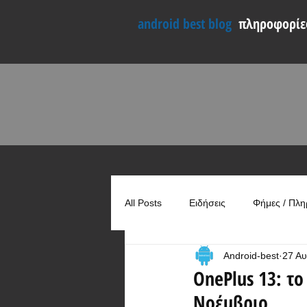
android best blog
πληροφορίες
All Posts
Ειδήσεις
Φήμες / Πλη
Android-best
27 Αυ
Συγκρίσεις
Χρήσιμα
OnePlus 13: το
Νοέμβριο