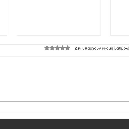
Βαθμολογήθηκε με 0 από 5 αστέρια.
Δεν υπάρχουν ακόμη βαθμολο
OnePlus 13: το πρώτο render του
Ανακο
κινητού
κορυφ
κάμε