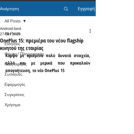
Εγγραφή
Ανάρτηση
All Posts
Android-best
All Posts
27 Οκτ 2025
OnePlus 15: πρεμιέρα του νέου flagship
Ειδήσεις
κινητού της εταιρίας
Φήμες / Πληροφορίες
Κομψό με ορισμένα πολύ δυνατά στοιχεία, 
αλλά και με μερικά που προκαλούν 
Νέες αφίξεις
απογοήτευση, το νέο OnePlus 15
Συσκευές
Εφαρμογές
Συγκρίσεις
Χρήσιμα