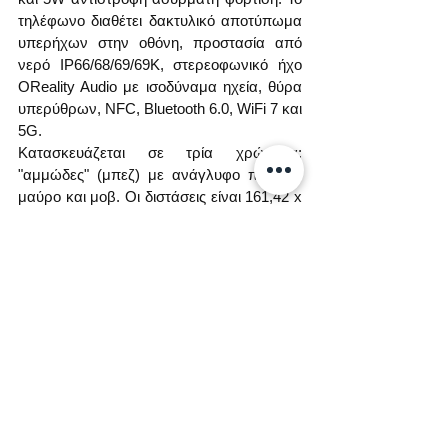
τηλέφωνο διαθέτει δακτυλικό αποτύπωμα 
υπερήχων στην οθόνη, προστασία από 
νερό IP66/68/69/69K, στερεοφωνικό ήχο 
OReality Audio με ισοδύναμα ηχεία, θύρα 
υπερύθρων, NFC, Bluetooth 6.0, WiFi 7 και 
5G.
Κατασκευάζεται σε τρία χρώματα: 
"αμμώδες" (μπεζ) με ανάγλυφο πλαίσιο, 
μαύρο και μοβ. Οι διστάσεις είναι 161,42 x 
76,67 x 8,1 / 8,2 χιλ. και το βάρος 211 / 215 
γρ. (μπεζ / μαύρο και μοβ). Οι πωλήσεις 
στην Κίνα ξεκινάνε άμεσα με τιμές από 
€480, δηλαδή πιο κάτω από αρχικές του 
OnePlus 13. Αργότερα η συσκευή θα 
κυκλοφορήσει και στη διεθνή αγορά.
Πηγή: OnePlus
Ετικέτες:
OnePlus
Ειδήσεις