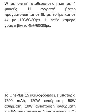
W με οπτική σταθεροποίηση και με 4 
φακούς. Η εγγραφή βίντεο 
πραγματοποιείται σε 8k με 30 fps και σε 
4k με 120/60/30fps. Η selfie κάμερα 
γράφει βίντεο 4k@60/30fps.
Το OnePlus 15 κυκλοφόρησε με μπαταρία 
7300 mAh, 120W ενσύρματη, 50W 
ασύρματη, 10W αντίστροφη ενσύρματη 
και 5W αντίστροφη ασύρματη φόρτιση. Το 