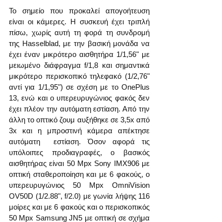
Το σημείο που προκαλεί απογοήτευση 
είναι οι κάμερες. Η συσκευή έχει τριπλή 
πίσω, χωρίς αυτή τη φορά τη συνδρομή 
της Hasselblad, με την βασική μονάδα να 
έχει έναν μικρότερο αισθητήρα 1/1,56" με 
μειωμένο διάφραγμα f/1,8 και σημαντικά 
μικρότερο περισκοπικό τηλεφακό (1/2,76" 
αντί για 1/1,95") σε σχέση με το OnePlus 
13, ενώ και ο υπερευρυγώνιος φακός δεν 
έχει πλέον την αυτόματη εστίαση. Από την 
άλλη το οπτικό ζουμ αυξήθηκε σε 3,5x από 
3x και η μπροστινή κάμερα απέκτησε 
αυτόματη  εστίαση. Όσον αφορά τις 
υπόλοιπες προδιαγραφές, ο βασικός 
αισθητήρας είναι 50 Mpx Sony IMX906 με 
οπτική σταθεροποίηση και με 6 φακούς, ο 
υπερευρυγώνιος 50 Mpx OmniVision 
OV50D (1/2.88", f/2.0) με γωνία λήψης 116 
μοίρες και με 6 φακούς και ο περισκοπικός 
50 Mpx Samsung JN5 με οπτική σε σχήμα 