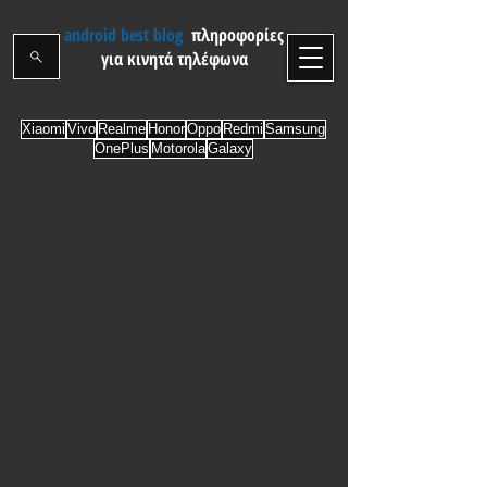
android best blog
πληροφορίες
για κινητά τηλέφωνα
Xiaomi
Vivo
Realme
Honor
Oppo
Redmi
Samsung
OnePlus
Motorola
Galaxy