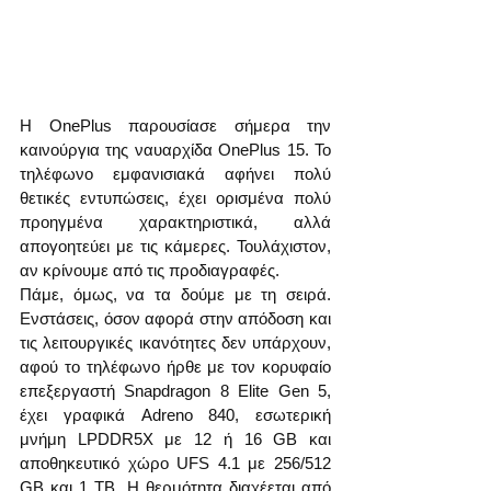
Η OnePlus παρουσίασε σήμερα την 
καινούργια της ναυαρχίδα OnePlus 15. Το 
τηλέφωνο εμφανισιακά αφήνει πολύ 
θετικές εντυπώσεις, έχει ορισμένα πολύ 
προηγμένα χαρακτηριστικά, αλλά 
απογοητεύει με τις κάμερες. Τουλάχιστον, 
αν κρίνουμε από τις προδιαγραφές.
Πάμε, όμως, να τα δούμε με τη σειρά. 
Ενστάσεις, όσον αφορά στην απόδοση και 
τις λειτουργικές ικανότητες δεν υπάρχουν, 
αφού το τηλέφωνο ήρθε με τον κορυφαίο 
επεξεργαστή Snapdragon 8 Elite Gen 5, 
έχει γραφικά Adreno 840, εσωτερική 
μνήμη LPDDR5X με 12 ή 16 GB και 
αποθηκευτικό χώρο UFS 4.1 με 256/512 
GB και 1 TB. Η θερμότητα διαχέεται από 