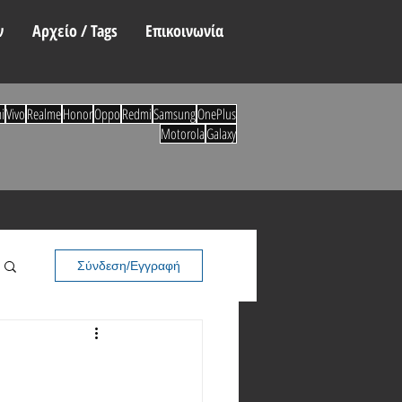
ν
Αρχείο / Tags
Επικοινωνία
i
Vivo
Realme
Honor
Oppo
Redmi
Samsung
OnePlus
Motorola
Galaxy
Σύνδεση/Εγγραφή