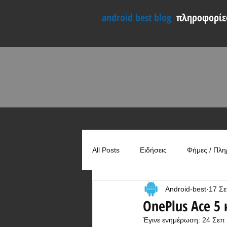
android best blog
πληροφορίες
All Posts
Ειδήσεις
Φήμες / Πλη
Android-best
17 Σ
Συγκρίσεις
Χρήσιμα
OnePlus Ace 5 
Έγινε ενημέρωση:
24 Σεπ