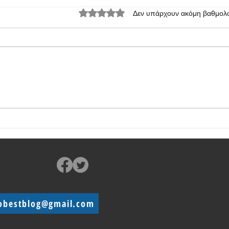
Βαθμολογήθηκε με 0 από 5 αστέρια.
Δεν υπάρχουν ακόμη βαθμολο
Το OnePlus Ace 5 θα έχει
OnePl
βελτιωμένες κάμερες και
περι
επεξεργαστή SD 8 Gen 3
obestblog@gmail.com