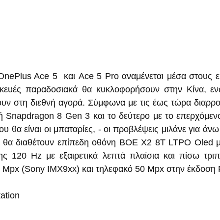
nePlus Ace 5  και Ace 5 Pro αναμένεται μέσα στους ε
σκευές παραδοσιακά θα κυκλοφορήσουν στην Κίνα, εν
υν στη διεθνή αγορά. Σύμφωνα με τις έως τώρα διαρρο
ή Snapdragon 8 Gen 3 και το δεύτερο με το επερχόμεν
υ θα είναι οι μπαταρίες, - οι προβλέψεις μιλάνε για άν
ς θα διαθέτουν επίπεδη οθόνη BOE X2 8T LTPO Oled μ
ς 120 Hz με εξαιρετικά λεπτά πλαίσια και πίσω τριπ
 Mpx (Sony IMX9xx) και τηλεφακό 50 Mpx στην έκδοση 
tation