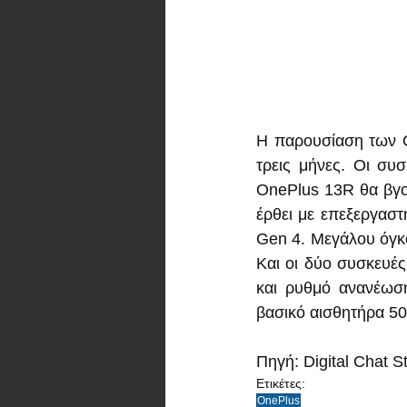
Η παρουσίαση των O
τρεις μήνες. Οι συ
OnePlus 13R θα βγο
έρθει με επεξεργαστ
Gen 4. Μεγάλου όγκο
Και οι δύο συσκευέ
και ρυθμό ανανέωση
βασικό αισθητήρα 50
Πηγή: Digital Chat S
Ετικέτες:
OnePlus