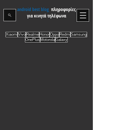
android best blog
πληροφορίες
για κινητά τηλέφωνα
Xiaomi
Vivo
Realme
Honor
Oppo
Redmi
Samsung
OnePlus
Motorola
Galaxy