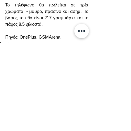
Το τηλέφωνο θα πωλείται σε τρία 
χρώματα, - μαύρο, πράσινο και ασημί. Το 
βάρος του θα είναι 217 γραμμάρια και το 
πάχος 8,5 χιλιοστά.
Πηγές: OnePlus, GSMArena
Ετικέτες:
OnePlus
Ειδήσεις
Φήμες / Πληροφορίες
Εμφάνιση όλων
Σχετικές αναρτήσεις