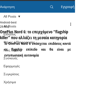
Εγγραφή
Ανάρτηση
All Posts
Android-best
All Posts
28 Μαρ
OnePlus Nord 6: το επερχόμενο “flagship
Ειδήσεις
killer” που αλλάζει τη μεσαία κατηγορία
Φήμες / Πληροφορίες
Το OnePlus Nord 6 υπόσχεται επιδόσεις κοντά 
σε flagship επίπεδο και θα είναι με 
Νέες αφίξεις
εντυπωσιακή αυτονομία
Συσκευές
Εφαρμογές
Συγκρίσεις
Χρήσιμα