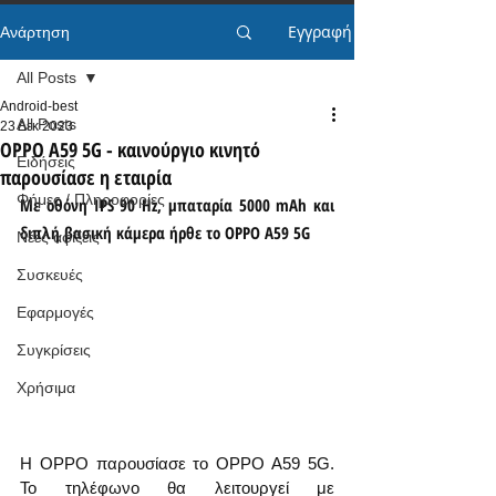
Εγγραφή
Ανάρτηση
All Posts
Android-best
All Posts
23 Δεκ 2023
OPPO A59 5G - καινούργιο κινητό
Ειδήσεις
παρουσίασε η εταιρία
Φήμες / Πληροφορίες
Με οθόνη IPS 90 Hz, μπαταρία 5000 mAh και 
διπλή βασική κάμερα ήρθε το OPPO A59 5G
Νέες αφίξεις
Συσκευές
Εφαρμογές
Συγκρίσεις
Χρήσιμα
Η OPPO παρουσίασε το OPPO A59 5G. 
Το τηλέφωνο θα λειτουργεί με 