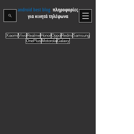
android best blog
πληροφορίες
για κινητά τηλέφωνα
Xiaomi
Vivo
Realme
Honor
Oppo
Redmi
Samsung
OnePlus
Motorola
Galaxy