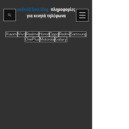
android best blog
πληροφορίες
για κινητά τηλέφωνα
Xiaomi
Vivo
Realme
Honor
Oppo
Redmi
Samsung
OnePlus
Motorola
Galaxy