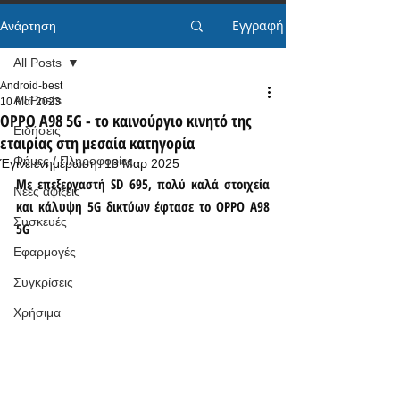
Εγγραφή
Ανάρτηση
All Posts
Android-best
All Posts
10 Μαΐ 2023
OPPO A98 5G - το καινούργιο κινητό της
Ειδήσεις
εταιρίας στη μεσαία κατηγορία
Φήμες / Πληροφορίες
Έγινε ενημέρωση:
13 Μαρ 2025
Με επεξεργαστή SD 695, πολύ καλά στοιχεία 
Νέες αφίξεις
και κάλυψη 5G δικτύων έφτασε το OPPO A98 
Συσκευές
5G 
Εφαρμογές
Συγκρίσεις
Χρήσιμα