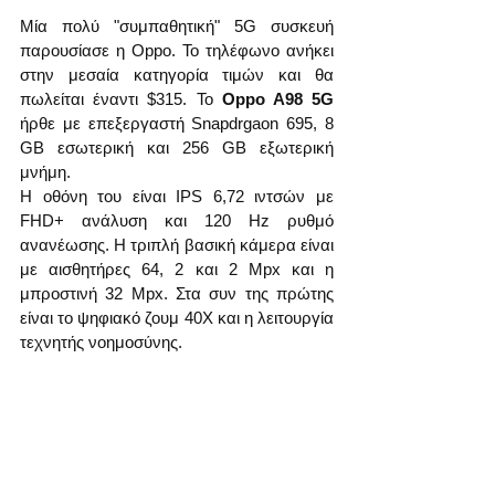
Μία πολύ "συμπαθητική" 5G συσκευή 
παρουσίασε η Oppo. Το τηλέφωνο ανήκει 
στην μεσαία κατηγορία τιμών και θα 
πωλείται έναντι $315. Το 
Oppo A98 5G
ήρθε με επεξεργαστή Snapdrgaon 695, 8 
GB εσωτερική και 256 GB εξωτερική 
μνήμη.
Η οθόνη του είναι IPS 6,72 ιντσών με 
FHD+ ανάλυση και 120 Hz ρυθμό 
ανανέωσης. Η τριπλή βασική κάμερα είναι 
με αισθητήρες 64, 2 και 2 Mpx και η 
μπροστινή 32 Mpx. Στα συν της πρώτης 
είναι το ψηφιακό ζουμ 40X και η λειτουργία 
τεχνητής νοημοσύνης.