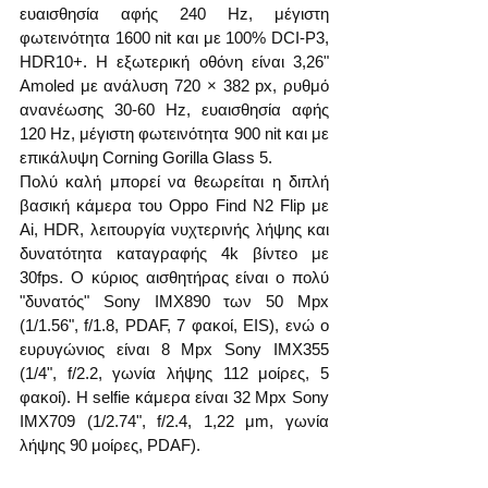
ευαισθησία αφής 240 Hz, μέγιστη 
φωτεινότητα 1600 nit και με 100% DCI-P3, 
HDR10+. Η εξωτερική οθόνη είναι 3,26" 
Amoled με ανάλυση 720 × 382 px, ρυθμό 
ανανέωσης 30-60 Hz, ευαισθησία αφής 
120 Hz, μέγιστη φωτεινότητα 900 nit και με 
επικάλυψη Corning Gorilla Glass 5.
Πολύ καλή μπορεί να θεωρείται η διπλή 
βασική κάμερα του Oppo Find N2 Flip με 
Ai, HDR, λειτουργία νυχτερινής λήψης και 
δυνατότητα καταγραφής 4k βίντεο με 
30fps. Ο κύριος αισθητήρας είναι ο πολύ 
"δυνατός" Sony IMX890 των 50 Mpx 
(1/1.56", f/1.8, PDAF, 7 φακοί, EIS), ενώ ο 
ευρυγώνιος είναι 8 Mpx Sony IMX355 
(1/4", f/2.2, γωνία λήψης 112 μοίρες, 5 
φακοί). Η selfie κάμερα είναι 32 Mpx Sony 
IMX709 (1/2.74", f/2.4, 1,22 μm, γωνία 
λήψης 90 μοίρες, PDAF).