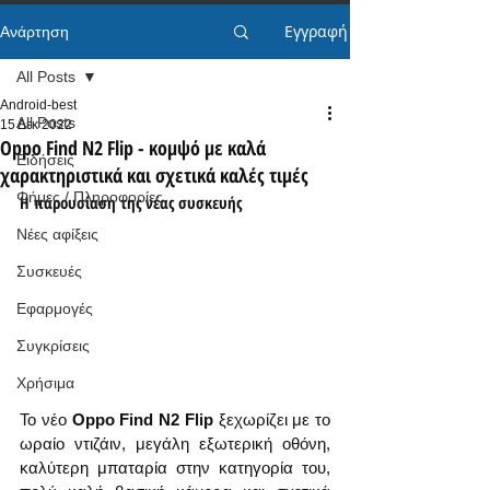
Εγγραφή
Ανάρτηση
All Posts
Android-best
All Posts
15 Δεκ 2022
Oppo Find N2 Flip - κομψό με καλά
Ειδήσεις
χαρακτηριστικά και σχετικά καλές τιμές
Φήμες / Πληροφορίες
Η παρουσίαση της νέας συσκευής
Νέες αφίξεις
Συσκευές
Εφαρμογές
Συγκρίσεις
Χρήσιμα
Το νέο 
Oppo Find N2 Flip
 ξεχωρίζει με το 
ωραίο ντιζάιν, μεγάλη εξωτερική οθόνη, 
καλύτερη μπαταρία στην κατηγορία του, 