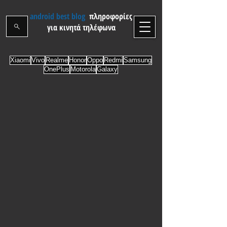
android best blog
πληροφορίες
για κινητά τηλέφωνα
Xiaomi
Vivo
Realme
Honor
Oppo
Redmi
Samsung
OnePlus
Motorola
Galaxy