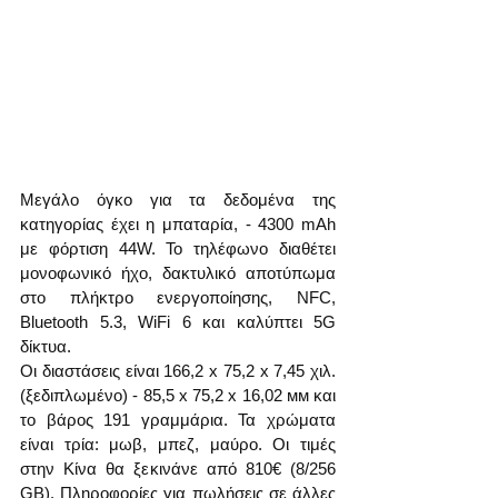
Μεγάλο όγκο για τα δεδομένα της 
κατηγορίας έχει η μπαταρία, - 4300 mAh 
με φόρτιση 44W. Το τηλέφωνο διαθέτει 
μονοφωνικό ήχο, δακτυλικό αποτύπωμα 
στο πλήκτρο ενεργοποίησης, NFC, 
Bluetooth 5.3, WiFi 6 και καλύπτει 5G 
δίκτυα.
Οι διαστάσεις είναι 166,2 х 75,2 х 7,45 χιλ. 
(ξεδιπλωμένο) - 85,5 х 75,2 х 16,02 мм και 
το βάρος 191 γραμμάρια. Τα χρώματα 
είναι τρία: μωβ, μπεζ, μαύρο. Οι τιμές 
στην Κίνα θα ξεκινάνε από 810€ (8/256 
GB). Πληροφορίες για πωλήσεις σε άλλες 