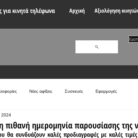
 για κινητά τηλέφωνα
Αρχική
Αξιολόγηση κινητώ
Xiaom
ροφορίες
Νέες αφίξεις
Συσκευές
Εφαρμογές
 2024
η πιθανή ημερομηνία παρουσίασης της ν
υ θα συνδυάζουν καλές προδιαγραφές με καλές τιμές 