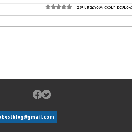
Βαθμολογήθηκε με 0 από 5 αστέρια.
Δεν υπάρχουν ακόμη βαθμολο
Η OPPO ετοιμάζει την καινούργια
OPPO 
σειρά Reno13
ριζικ
βελτ
obestblog@gmail.com