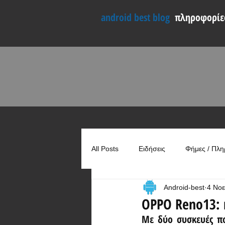
android best blog
πληροφορίες
All Posts
Ειδήσεις
Φήμες / Πλη
Android-best
4 Νοε
Συγκρίσεις
Χρήσιμα
OPPO Reno13: 
Με δύο συσκευές πο