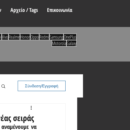
ν
Αρχείο / Tags
Επικοινωνία
i
Vivo
Realme
Honor
Oppo
Redmi
Samsung
OnePlus
Motorola
Galaxy
Σύνδεση/Εγγραφή
έας σειράς
αναμένουμε να 