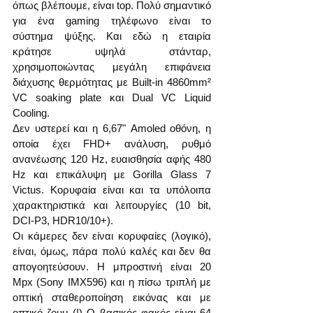
όπως βλέπουμε, είναι top. Πολύ σημαντικό 
για ένα gaming τηλέφωνο είναι το 
σύστημα ψύξης. Και εδώ η εταιρία 
κράτησε υψηλά στάνταρ, 
χρησιμοποιώντας μεγάλη επιφάνεια 
διάχυσης θερμότητας με Built-in 4860mm² 
VC soaking plate και Dual VC Liquid 
Cooling.     
Δεν υστερεί και η 6,67" Amoled οθόνη, η 
οποία έχει FHD+ ανάλυση, ρυθμό 
ανανέωσης 120 Hz, ευαισθησία αφής 480 
Hz και επικάλυψη με Gorilla Glass 7 
Victus. Κορυφαία είναι και τα υπόλοιπα 
χαρακτηριστικά και λειτουργίες (10 bit, 
DCI-P3, HDR10/10+).
Οι κάμερες δεν είναι κορυφαίες (λογικό), 
είναι, όμως, πάρα πολύ καλές και δεν θα 
απογοητεύσουν. Η μπροστινή είναι 20 
Mpx (Sony IMX596) και η πίσω τριπλή με 
οπτική σταθεροποίηση εικόνας και με 
οπτικό ζουμ (!) Ο βασικός φακός είναι 64 