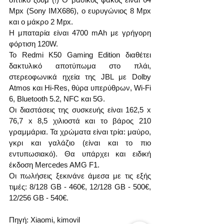
Mpx (Sony IMX686), ο ευρυγώνιος 8 Mpx 
και ο μάκρο 2 Mpx.
Η μπαταρία είναι 4700 mAh με γρήγορη 
φόρτιση 120W.
Το Redmi K50 Gaming Edition διαθέτει 
δακτυλικό αποτύπωμα στο πλάι, 
στερεοφωνικά ηχεία της JBL με Dolby 
Atmos και Hi-Res, θύρα υπερύθρων, Wi-Fi 
6, Bluetooth 5.2, NFC και 5G.
Οι διαστάσεις της συσκευής είναι 162,5 x 
76,7 x 8,5 χιλιοστά και το βάρος 210 
γραμμάρια. Τα χρώματα είναι τρία: μαύρο, 
γκρι και γαλάζιο (είναι και το πιο 
εντυπωσιακό). Θα υπάρχει και ειδική 
έκδοση Mercedes AMG F1.
Οι πωλήσεις ξεκινάνε άμεσα με τις εξής 
τιμές: 8/128 GB - 460€, 12/128 GB - 500€, 
12/256 GB - 540€.
Πηγή: Xiaomi, kimovil  