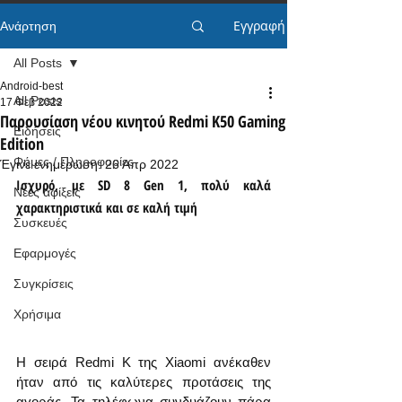
Εγγραφή
Ανάρτηση
All Posts
Android-best
All Posts
17 Φεβ 2022
Παρουσίαση νέου κινητού Redmi K50 Gaming
Ειδήσεις
Edition
Φήμες / Πληροφορίες
Έγινε ενημέρωση:
26 Απρ 2022
Ισχυρό, με SD 8 Gen 1, πολύ καλά 
Νέες αφίξεις
χαρακτηριστικά και σε καλή τιμή
Συσκευές
Εφαρμογές
Συγκρίσεις
Χρήσιμα
Η σειρά Redmi K της Xiaomi ανέκαθεν 
ήταν από τις καλύτερες προτάσεις της 
αγοράς. Τα τηλέφωνα συνδυάζουν πάρα 