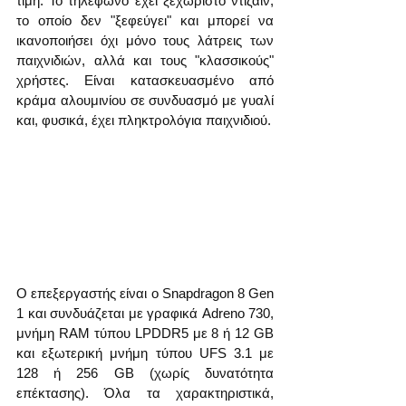
τιμή. Το τηλέφωνο έχει ξεχωριστό ντιζάιν, 
το οποίο δεν "ξεφεύγει" και μπορεί να 
ικανοποιήσει όχι μόνο τους λάτρεις των 
παιχνιδιών, αλλά και τους "κλασσικούς" 
χρήστες. Είναι κατασκευασμένο από 
κράμα αλουμινίου σε συνδυασμό με γυαλί 
και, φυσικά, έχει πληκτρολόγια παιχνιδιού.
Ο επεξεργαστής είναι ο Snapdragon 8 Gen 
1 και συνδυάζεται με γραφικά Adreno 730, 
μνήμη RAM τύπου LPDDR5 με 8 ή 12 GB 
και εξωτερική μνήμη τύπου UFS 3.1 με 
128 ή 256 GB (χωρίς δυνατότητα 
επέκτασης). Όλα τα χαρακτηριστικά, 