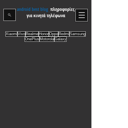
android best blog
πληροφορίες
για κινητά τηλέφωνα
Xiaomi
Vivo
Realme
Honor
Oppo
Redmi
Samsung
OnePlus
Motorola
Galaxy