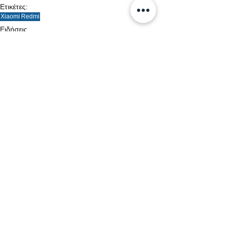
Ετικέτες:
Xiaomi
Redmi
Ειδήσεις
Νέες αφίξεις
Συσκευές
Εμφάνιση όλων
Σχετικές αναρτήσεις