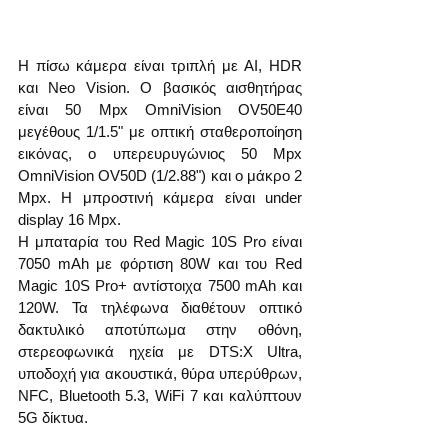
Η πίσω κάμερα είναι τριπλή με AI, HDR 
και Neo Vision. Ο βασικός αισθητήρας 
είναι 50 Mpx OmniVision OV50E40 
μεγέθους 1/1.5" με οπτική σταθεροποίηση 
εικόνας, ο υπερευρυγώνιος 50 Mpx 
OmniVision OV50D (1/2.88") και ο μάκρο 2 
Mpx. Η μπροστινή κάμερα είναι under 
display 16 Mpx.
Η μπαταρία του Red Magic 10S Pro είναι 
7050 mAh με φόρτιση 80W και του Red 
Magic 10S Pro+ αντίστοιχα 7500 mAh και 
120W. Τα τηλέφωνα διαθέτουν οπτικό 
δακτυλικό αποτύπωμα στην οθόνη, 
στερεοφωνικά ηχεία με DTS:X Ultra, 
υποδοχή για ακουστικά, θύρα υπερύθρων, 
NFC, Bluetooth 5.3, WiFi 7 και καλύπτουν 
5G δίκτυα.