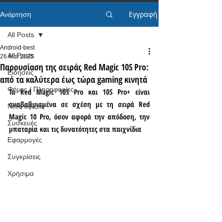
Εγγραφή
Ανάρτηση
All Posts
Android-best
All Posts
26 Μαΐ 2025
Παρουσίαση της σειράς Red Magic 10S Pro:
Ειδήσεις
από τα καλύτερα έως τώρα gaming κινητά
Φήμες / Πληροφορίες
Τα Red Magic 10S Pro και 10S Pro+ είναι 
αναβαθμισμένα σε σχέση με τη σειρά Red 
Νέες αφίξεις
Magic 10 Pro, όσον αφορά την απόδοση, την 
Συσκευές
μπαταρία και τις δυνατότητες στα παιχνίδια
Εφαρμογές
Συγκρίσεις
Χρήσιμα