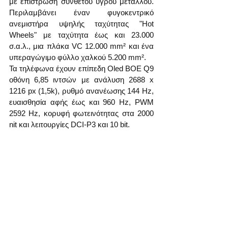
με επίστρωση σύνθετου υγρού μετάλλου. 
Περιλαμβάνει έναν φυγοκεντρικό 
ανεμιστήρα υψηλής ταχύτητας "Hot 
Wheels" με ταχύτητα έως και 23.000 
σ.α.λ., μια πλάκα VC 12.000 mm² και ένα 
υπεραγώγιμο φύλλο χαλκού 5.200 mm².
Τα τηλέφωνα έχουν επίπεδη Oled BOE Q9 
οθόνη 6,85 ιντσών με ανάλυση 2688 x 
1216 px (1,5k), ρυθμό ανανέωσης 144 Hz, 
ευαισθησία αφής έως και 960 Hz, PWM 
2592 Hz, κορυφή φωτεινότητας στα 2000 
nit και λειτουργίες DCI-P3 και 10 bit.