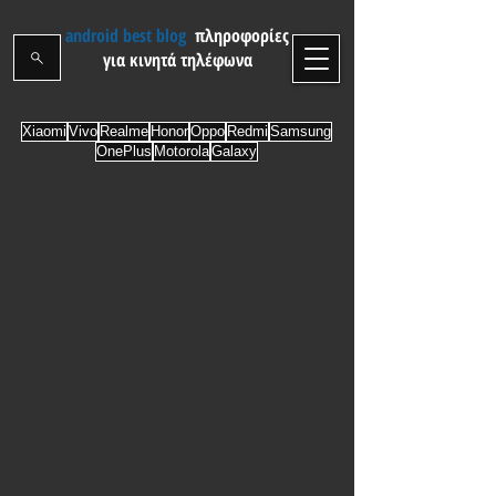
android best blog
πληροφορίες
για κινητά τηλέφωνα
Xiaomi
Vivo
Realme
Honor
Oppo
Redmi
Samsung
OnePlus
Motorola
Galaxy