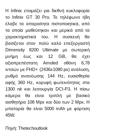
Η Infinix ετοιμάζει για διεθνή κυκλοφορία 
το Infinix GT 30 Pro. Το τηλέφωνο ήδη 
έλαβε τα απαραίτητα πιστοποιητικά, από 
τα οποία μαθεύτηκαν και μερικά από τα 
χαρακτηριστικά του. Η συσκευή θα 
βασίζεται στον πολύ καλό επεξεργαστή 
Dimensity 8200 Ultimate με σωτερική 
μνήμη έως και 12 GB, θα έχει 
αξιοπρεπέστατη Amoled οθόνη 6,78 
ιντσών με FHD+ (2436x1080 px) ανάλυση, 
ρυθμό ανανέωσης 144 Hz, ευαισθησία 
αφής 360 Hz, κορυφή φωτεινότητας στα 
1300 nit και λειτουργία DCI-P3. Η πίσω 
κάμερα θα είναι τριπλή με βασικό 
αισθητήρα 108 Mpx και δύο των 2 Mpx. Η 
μπαταρία θα είναι 5000 mAh με φόρτιση 
45W.
Πηγή: Thetechoutlook