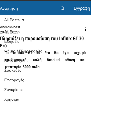
Εγγραφή
Ανάρτηση
All Posts
Android-best
All Posts
20 Ιαν 2025
Πλησιάζει η παρουσίαση του Infinix GT 30
Ειδήσεις
Pro
Φήμες / Πληροφορίες
Το Infinix GT 30 Pro θα έχει ισχυρό 
επεξεργαστή, καλή Amoled οθόνη και 
Νέες αφίξεις
μπαταρία 5000 mAh
Συσκευές
Εφαρμογές
Συγκρίσεις
Χρήσιμα