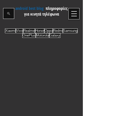
android best blog
πληροφορίες
για κινητά τηλέφωνα
Xiaomi
Vivo
Realme
Honor
Oppo
Redmi
Samsung
OnePlus
Motorola
Galaxy