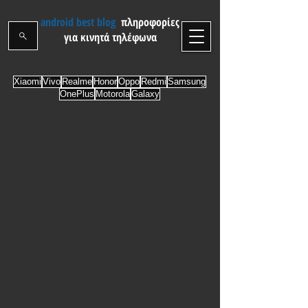
android best blog
πληροφορίες
για κινητά τηλέφωνα
Xiaomi
Vivo
Realme
Honor
Oppo
Redmi
Samsung
OnePlus
Motorola
Galaxy