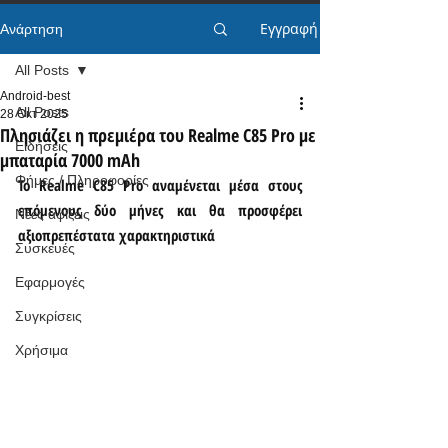
Εγγραφή
Ανάρτηση
All Posts
Android-best
All Posts
28 Οκτ 2025
Πλησιάζει η πρεμιέρα του Realme C85 Pro με
Ειδήσεις
μπαταρία 7000 mAh
Φήμες / Πληροφορίες
Το Realme C85 Pro αναμένεται μέσα στους 
επόμενους δύο μήνες και θα προσφέρει 
Νέες αφίξεις
αξιοπρεπέστατα χαρακτηριστικά
Συσκευές
Εφαρμογές
Συγκρίσεις
Χρήσιμα