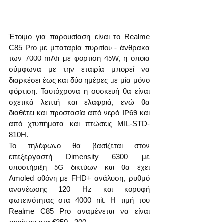
Έτοιμο για παρουσίαση είναι το Realme 
C85 Pro με μπαταρία πυριτίου - άνθρακα 
των 7000 mAh με φόρτιση 45W, η οποία 
σύμφωνα με την εταιρία μπορεί να 
διαρκέσει έως και δύο ημέρες με μία μόνο 
φόρτιση. Ταυτόχρονα η συσκευή θα είναι 
σχετικά λεπτή και ελαφριά, ενώ θα 
διαθέτει και προστασία από νερό IP69 και 
από χτυπήματα και πτώσεις MIL-STD-
810H.
Το τηλέφωνο θα βασίζεται στον 
επεξεργαστή Dimensity 6300 με 
υποστήριξη 5G δικτύων και θα έχει 
Amoled οθόνη με FHD+ ανάλυση, ρυθμό 
ανανέωσης 120 Hz και κορυφή 
φωτεινότητας στα 4000 nit. Η τιμή του 
Realme C85 Pro αναμένεται να είναι 
περίπου στα €250 - 300.