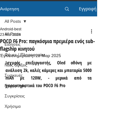
Εγγραφή
Ανάρτηση
All Posts
Android-best
All Posts
23 Μαΐ 2024
POCO F6 Pro: παγκόσμια πρεμιέρα ενός sub-
Ειδήσεις
flagship κινητού
Φήμες / Πληροφορίες
Έγινε ενημέρωση:
28 Μαρ 2025
Ισχυρός επεξεργαστής, Oled οθόνη με 
Νέες αφίξεις
ανάλυση 2k, καλές κάμερες και μπαταρία 5000 
Συσκευές
mAh με 120W, - μερικά από τα 
χαρακτηριστικά του POCO F6 Pro
Εφαρμογές
Συγκρίσεις
Χρήσιμα