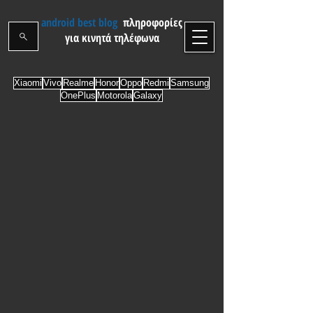
android best blog
πληροφορίες
για κινητά τηλέφωνα
Xiaomi
Vivo
Realme
Honor
Oppo
Redmi
Samsung
OnePlus
Motorola
Galaxy