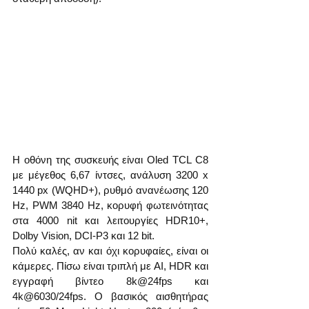
Η οθόνη της συσκευής είναι Oled TCL C8 
με μέγεθος 6,67 ίντσες, ανάλυση 3200 х 
1440 px (WQHD+), ρυθμό ανανέωσης 120 
Hz, PWM 3840 Hz, κορυφή φωτεινότητας 
στα 4000 nit και λειτουργίες HDR10+, 
Dolby Vision, DCI-P3 και 12 bit.
Πολύ καλές, αν και όχι κορυφαίες, είναι οι 
κάμερες. Πίσω είναι τριπλή με AI, HDR και 
εγγραφή βίντεο 8k@24fps και 
4k@6030/24fps. Ο βασικός αισθητήρας 