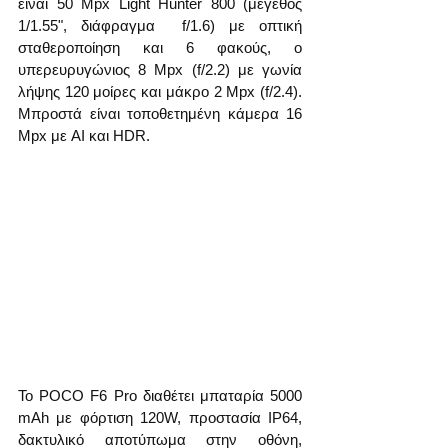
είναι 50 Mpx Light Hunter 800 (μέγεθος 
1/1.55", διάφραγμα  f/1.6) με οπτική 
σταθεροποίηση και 6 φακούς, ο 
υπερευρυγώνιος 8 Mpx (f/2.2) με γωνία 
λήψης 120 μοίρες και μάκρο 2 Mpx (f/2.4). 
Μπροστά είναι τοποθετημένη κάμερα 16 
Mpx με AI και HDR.
Το POCO F6 Pro διαθέτει μπαταρία 5000 
mAh με φόρτιση 120W, προστασία IP64, 
δακτυλικό αποτύπωμα στην οθόνη, 