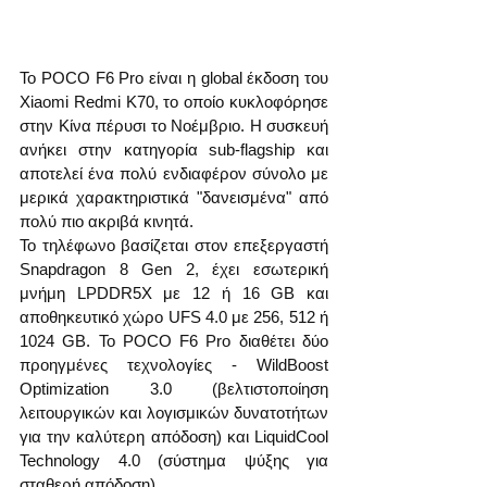
Το POCO F6 Pro είναι η global έκδοση του 
Xiaomi Redmi K70, το οποίο κυκλοφόρησε 
στην Κίνα πέρυσι το Νοέμβριο. Η συσκευή 
ανήκει στην κατηγορία sub-flagship και 
αποτελεί ένα πολύ ενδιαφέρον σύνολο με 
μερικά χαρακτηριστικά "δανεισμένα" από 
πολύ πιο ακριβά κινητά.
Το τηλέφωνο βασίζεται στον επεξεργαστή 
Snapdragon 8 Gen 2, έχει εσωτερική 
μνήμη LPDDR5X με 12 ή 16 GB και 
αποθηκευτικό χώρο UFS 4.0 με 256, 512 ή 
1024 GB. Το POCO F6 Pro διαθέτει δύο 
προηγμένες τεχνολογίες - WildBoost 
Optimization 3.0 (βελτιστοποίηση 
λειτουργικών και λογισμικών δυνατοτήτων 
για την καλύτερη απόδοση) και LiquidCool 
Technology 4.0 (σύστημα ψύξης για 
σταθερή απόδοση).