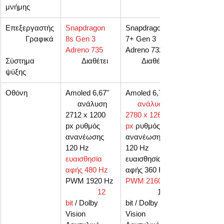
μνήμης
Επεξεργαστής
Snapdragon 
Snapdragon 
          Γραφικά 
8s Gen 3 
7+ Gen 3  
Adreno 735
Adreno 732      
Σύστημα 
        Διαθέτει
        Διαθέτει
ψύξης
Οθόνη
Amoled 6,67"   
Amoled 6,78" 
      ανάλυση 
ανάλυση 
2712 x 1200 
2780 x 1264 
px ρυθμός 
px
 ρυθμός 
ανανέωσης 
ανανέωσης 
120 Hz 
120 Hz 
ευαισθησία 
ευαισθησία 
αφής 480 Hz
αφής 360 Hz 
PWM 1920 Hz 
PWM 2160 Hz 
12 
                10 
bit
 / Dolby 
bit / Dolby 
Vision 
Vision  