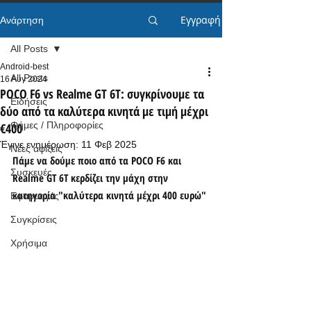
Εγγραφή
Ανάρτηση
All Posts
Android-best
All Posts
16 Αυγ 2024
POCO F6 vs Realme GT 6T: συγκρίνουμε τα
Ειδήσεις
δύο από τα καλύτερα κινητά με τιμή μέχρι
Φήμες / Πληροφορίες
€400
Έγινε ενημέρωση:
11 Φεβ 2025
Νέες αφίξεις
Πάμε να δούμε ποιο από τα POCO F6 και 
Συσκευές
Realme GT 6T κερδίζει την μάχη στην 
κατηγορία "καλύτερα κινητά μέχρι 400 ευρώ"
Εφαρμογές
Συγκρίσεις
Χρήσιμα