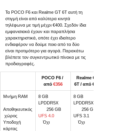
Τα POCO F6 και Realme GT 6T αυτή τη 
στιγμή είναι από καλύτερα κινητά 
τηλέφωνα με τιμή μέχρι €400. Σχεδόν ίδια 
εμφανισιακά έχουν και παραπλήσια 
χαρακτηριστικά, οπότε έχει ιδιαίτερο 
ενδιαφέρον να δούμε ποιο από τα δύο 
είναι προτιμότερο για αγορά. Παρακάτω 
βλέπετε τον συγκεντρωτικό πίνακα με τις 
προδιαγραφές.
POCO F6 / 
Realme GT 
από 
€356
6T / από €401
Μνήμη RAM    
8 GB 
8 GB 
LPDDR5X       
LPDDR5X       
Αποθηκευτικός
       256 GB 
       256 GB 
 χώρος 
UFS 4.0
UFS 3.1           
Υποδοχή 
    Όχι
    Όχι
κάρτας 