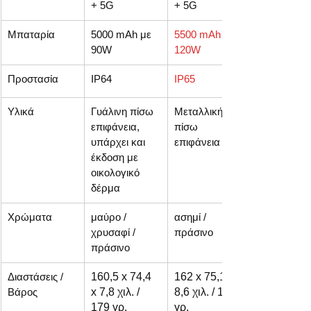
+ 5G
+ 5G
Μπαταρία 
5000 mAh με 
5500 mAh με 
90W
120W
Προστασία
IP64
IP65
Υλικά
Γυάλινη πίσω 
Μεταλλική 
επιφάνεια, 
πίσω 
υπάρχει και 
επιφάνεια
έκδοση με 
οικολογικό 
δέρμα
Χρώματα
μαύρο / 
ασημί / 
χρυσαφί / 
πράσινο
πράσινο
Διαστάσεις / 
160,5 x 74,4 
162 x 75,1 x 
Βάρος
x 7,8 χιλ. / 
8,6 χιλ. / 191 
179 γρ.
γρ.