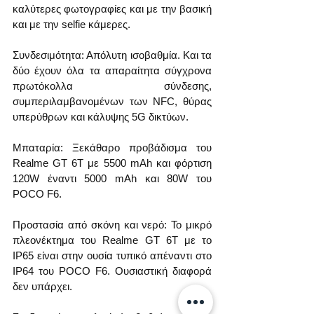
καλύτερες φωτογραφίες και με την βασική 
και με την selfie κάμερες.
Συνδεσιμότητα: Απόλυτη ισοβαθμία. Και τα 
δύο έχουν όλα τα απαραίτητα σύγχρονα 
πρωτόκολλα σύνδεσης, 
συμπεριλαμβανομένων των NFC, θύρας 
υπερύθρων και κάλυψης 5G δικτύων.
Μπαταρία: Ξεκάθαρο προβάδισμα του 
Realme GT 6T με 5500 mAh και φόρτιση 
120W έναντι 5000 mAh και 80W του 
POCO F6.
Προστασία από σκόνη και νερό: Το μικρό 
πλεονέκτημα του Realme GT 6T με το 
IP65 είναι στην ουσία τυπικό απέναντι στο 
IP64 του POCO F6. Ουσιαστική διαφορά 
δεν υπάρχει.