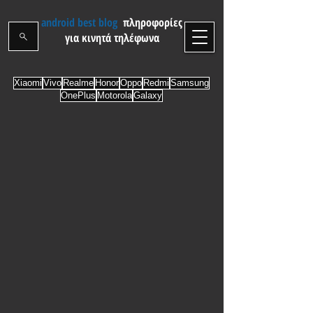
android best blog
πληροφορίες
για κινητά τηλέφωνα
Xiaomi
Vivo
Realme
Honor
Oppo
Redmi
Samsung
OnePlus
Motorola
Galaxy