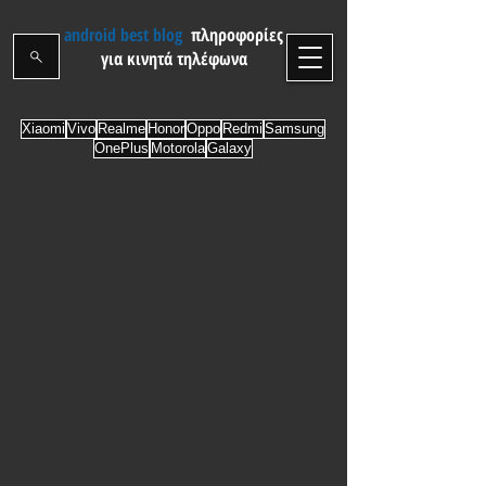
android best blog
πληροφορίες
για κινητά τηλέφωνα
Xiaomi
Vivo
Realme
Honor
Oppo
Redmi
Samsung
OnePlus
Motorola
Galaxy