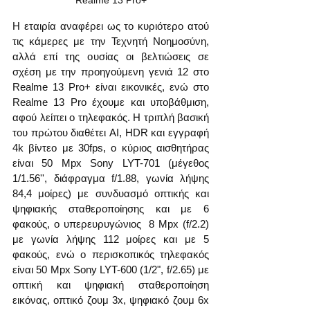
Realme 13 Pro+
Η εταιρία αναφέρει ως το κυριότερο ατού 
τις κάμερες με την Τεχνητή Νοημοσύνη, 
αλλά επί της ουσίας οι βελτιώσεις σε 
σχέση με την προηγούμενη γενιά 12 στο 
Realme 13 Pro+ είναι εικονικές, ενώ στο 
Realme 13 Pro έχουμε και υποβάθμιση, 
αφού λείπει ο τηλεφακός. Η τριπλή βασική 
του πρώτου διαθέτει AI, HDR και εγγραφή 
4k βίντεο με 30fps, ο κύριος αισθητήρας 
είναι 50 Mpx Sony LYT-701 (μέγεθος 
1/1.56'', διάφραγμα f/1.88, γωνία λήψης 
84,4 μοίρες) με συνδυασμό οπτικής και 
ψηφιακής σταθεροποίησης και με 6 
φακούς, ο υπερευρυγώνιος  8 Mpx (f/2.2) 
με γωνία λήψης 112 μοίρες και με 5 
φακούς, ενώ ο περισκοπικός τηλεφακός 
είναι 50 Mpx Sony LYT-600 (1/2", f/2.65) με 
οπτική και ψηφιακή σταθεροποίηση 
εικόνας, οπτικό ζουμ 3x, ψηφιακό ζουμ 6x 