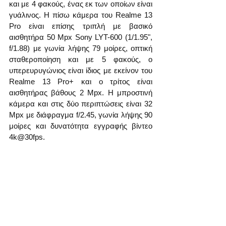
και με 4 φακούς, ένας εκ των οποίων είναι 
γυάλινος. Η πίσω κάμερα του Realme 13 
Pro είναι επίσης τριπλή με βασικό 
αισθητήρα 50 Mpx Sony LYT-600 (1/1.95", 
f/1.88) με γωνία λήψης 79 μοίρες, οπτική 
σταθεροποίηση και με 5 φακούς, ο 
υπερευρυγώνιος είναι ίδιος με εκείνον του 
Realme 13 Pro+ και ο τρίτος είναι 
αισθητήρας βάθους 2 Mpx. Η μπροστινή 
κάμερα και στις δύο περιπτώσεις είναι 32 
Mpx με διάφραγμα f/2.45, γωνία λήψης 90 
μοίρες και δυνατότητα εγγραφής βίντεο 
4k@30fps.