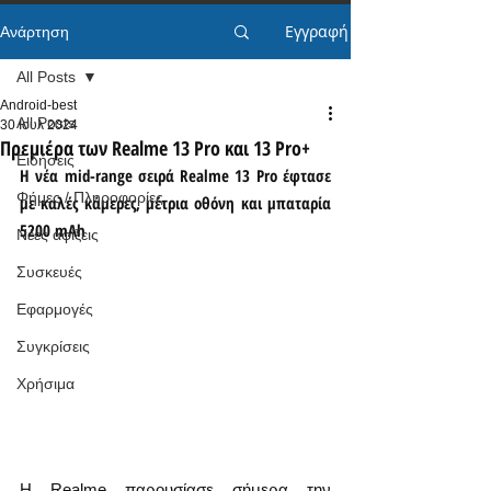
Εγγραφή
Ανάρτηση
All Posts
Android-best
All Posts
30 Ιουλ 2024
Πρεμιέρα των Realme 13 Pro και 13 Pro+
Ειδήσεις
Η νέα mid-range σειρά Realme 13 Pro έφτασε 
Φήμες / Πληροφορίες
με καλές κάμερες, μέτρια οθόνη και μπαταρία 
5200 mAh
Νέες αφίξεις
Συσκευές
Εφαρμογές
Συγκρίσεις
Χρήσιμα
Η Realme παρουσίασε σήμερα την 