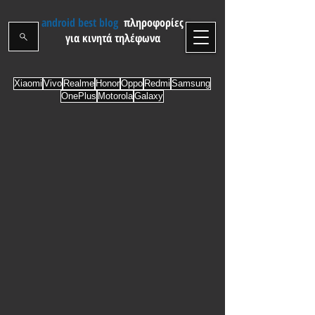
android best blog
πληροφορίες
για κινητά τηλέφωνα
Xiaomi
Vivo
Realme
Honor
Oppo
Redmi
Samsung
OnePlus
Motorola
Galaxy