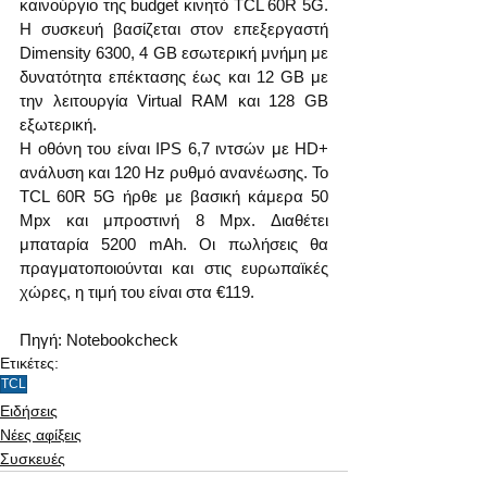
καινούργιο της budget κινητό TCL 60R 5G. 
Η συσκευή βασίζεται στον επεξεργαστή 
Dimensity 6300, 4 GB εσωτερική μνήμη με 
δυνατότητα επέκτασης έως και 12 GB με 
την λειτουργία Virtual RAM και 128 GB 
εξωτερική.
Η οθόνη του είναι IPS 6,7 ιντσών με HD+ 
ανάλυση και 120 Hz ρυθμό ανανέωσης. Το 
TCL 60R 5G ήρθε με βασική κάμερα 50 
Mpx και μπροστινή 8 Mpx. Διαθέτει 
μπαταρία 5200 mAh. Οι πωλήσεις θα 
πραγματοποιούνται και στις ευρωπαϊκές 
χώρες, η τιμή του είναι στα €119.
Πηγή: Notebookcheck
Ετικέτες:
TCL
Ειδήσεις
Νέες αφίξεις
Συσκευές