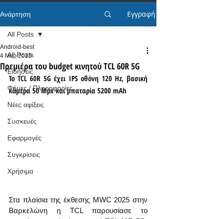
Εγγραφή
Ανάρτηση
All Posts
Android-best
All Posts
4 Μαρ 2025
Πρεμιέρα του budget κινητού TCL 60R 5G
Ειδήσεις
Το TCL 60R 5G έχει IPS οθόνη 120 Hz, βασική 
Φήμες / Πληροφορίες
κάμερα 50 Mpx και μπαταρία 5200 mAh
Νέες αφίξεις
Συσκευές
Εφαρμογές
Συγκρίσεις
Χρήσιμα
Στα πλαίσια της έκθεσης MWC 2025 στην 
Βαρκελώνη η TCL παρουσίασε το 