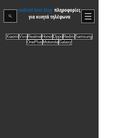
android best blog
πληροφορίες
για κινητά τηλέφωνα
Xiaomi
Vivo
Realme
Honor
Oppo
Redmi
Samsung
OnePlus
Motorola
Galaxy