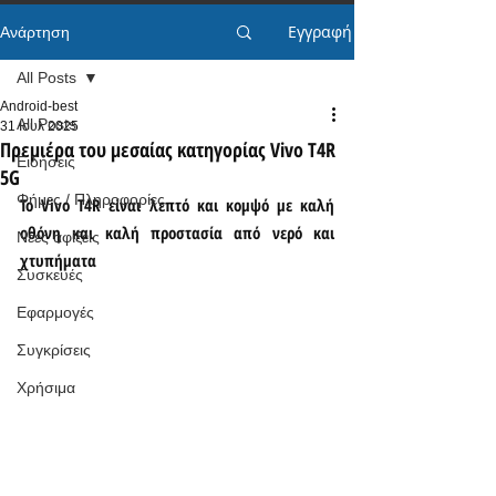
Εγγραφή
Ανάρτηση
All Posts
Android-best
All Posts
31 Ιουλ 2025
Πρεμιέρα του μεσαίας κατηγορίας Vivo T4R
Ειδήσεις
5G
Φήμες / Πληροφορίες
Το Vivo T4R είναι λεπτό και κομψό με καλή 
οθόνη και καλή προστασία από νερό και 
Νέες αφίξεις
χτυπήματα
Συσκευές
Εφαρμογές
Συγκρίσεις
Χρήσιμα