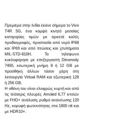
Πρεμιέρα στην Ινδία έκανε σήμερα το Vivo 
T4R 5G, ένα κομψό κινητό μεσαίας 
κατηγορίας τιμών με αρκετά καλές 
προδιαγραφές, προστασία από νερό IP68 
και IP69 και από πτώσεις και χτυπήματα 
MIL-STD-810H. Το τηλέφωνο 
κυκλοφόρησε με επεξεργαστή Dimensity 
7400, εσωτερική μνήμη 8 ή 12 GB με 
προσθήκη άλλων τόσον χάρη στη 
λειτουργία Virtual RAM και εξωτερική 128 
ή 256 GB.
Η οθόνη του είναι ελαφρώς κυρτή και από 
τις τέσσερις πλευρές Amoled 6,77 ιντσών 
με FHD+ ανάλυση, ρυθμό ανανέωσης 120 
Hz, κορυφή φωτεινότητας στα 1800 nit και 
με HDR10+.