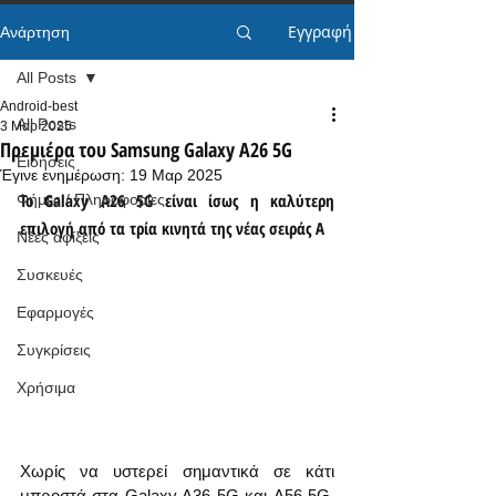
Εγγραφή
Ανάρτηση
All Posts
Android-best
All Posts
3 Μαρ 2025
Πρεμιέρα του Samsung Galaxy A26 5G
Ειδήσεις
Έγινε ενημέρωση:
19 Μαρ 2025
Το Galaxy A26 5G είναι ίσως η καλύτερη 
Φήμες / Πληροφορίες
επιλογή από τα τρία κινητά της νέας σειράς A
Νέες αφίξεις
Συσκευές
Εφαρμογές
Συγκρίσεις
Χρήσιμα
Χωρίς να υστερεί σημαντικά σε κάτι 
μπροστά στα Galaxy A36 5G και A56 5G, 