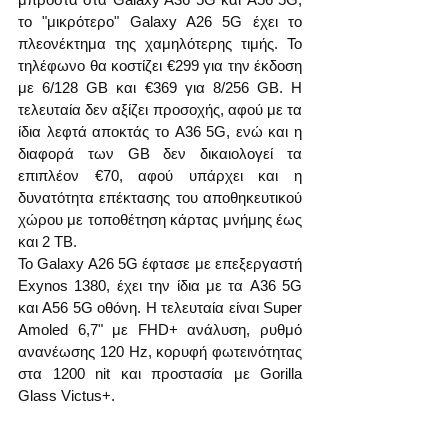
το "μικρότερο" Galaxy A26 5G έχει το 
πλεονέκτημα της χαμηλότερης τιμής. Το 
τηλέφωνο θα κοστίζει €299 για την έκδοση 
με 6/128 GB και €369 για 8/256 GB. Η 
τελευταία δεν αξίζει προσοχής, αφού με τα 
ίδια λεφτά αποκτάς το A36 5G, ενώ και η 
διαφορά των GB δεν δικαιολογεί τα 
επιπλέον €70, αφού υπάρχει και η 
δυνατότητα επέκτασης του αποθηκευτικού 
χώρου με τοποθέτηση κάρτας μνήμης έως 
και 2 TB. 
Το Galaxy A26 5G έφτασε με επεξεργαστή 
Exynos 1380, έχει την ίδια με τα A36 5G 
και A56 5G οθόνη. Η τελευταία είναι Super 
Amoled 6,7" με FHD+ ανάλυση, ρυθμό 
ανανέωσης 120 Hz, κορυφή φωτεινότητας 
στα 1200 nit και προστασία με Gorilla 
Glass Victus+.