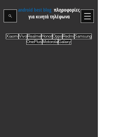
android best blog
πληροφορίες
για κινητά τηλέφωνα
Xiaomi
Vivo
Realme
Honor
Oppo
Redmi
Samsung
OnePlus
Motorola
Galaxy