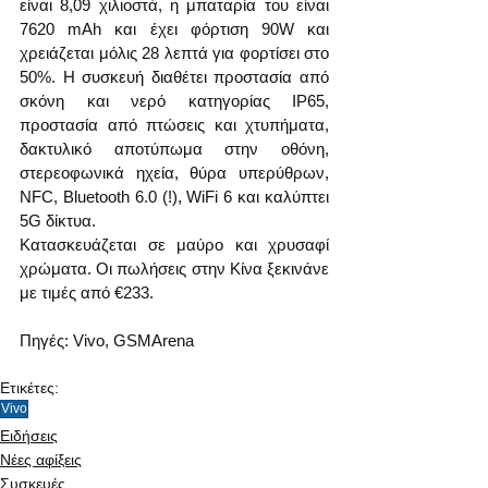
είναι 8,09 χιλιοστά, η μπαταρία του είναι 
7620 mAh και έχει φόρτιση 90W και 
χρειάζεται μόλις 28 λεπτά για φορτίσει στο 
50%. Η συσκευή διαθέτει προστασία από 
σκόνη και νερό κατηγορίας IP65, 
προστασία από πτώσεις και χτυπήματα, 
δακτυλικό αποτύπωμα στην οθόνη, 
στερεοφωνικά ηχεία, θύρα υπερύθρων, 
NFC, Bluetooth 6.0 (!), WiFi 6 και καλύπτει 
5G δίκτυα.
Κατασκευάζεται σε μαύρο και χρυσαφί 
χρώματα. Οι πωλήσεις στην Κίνα ξεκινάνε 
με τιμές από €233.
Πηγές: Vivo, GSMArena
Ετικέτες:
Vivo
Ειδήσεις
Νέες αφίξεις
Συσκευές