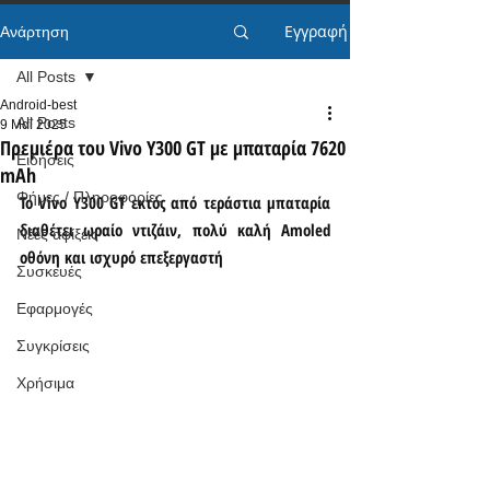
Εγγραφή
Ανάρτηση
All Posts
Android-best
All Posts
9 Μαΐ 2025
Πρεμιέρα του Vivo Y300 GT με μπαταρία 7620
Ειδήσεις
mAh
Φήμες / Πληροφορίες
Το Vivo Y300 GT εκτός από τεράστια μπαταρία 
διαθέτει ωραίο ντιζάιν, πολύ καλή Amoled 
Νέες αφίξεις
οθόνη και ισχυρό επεξεργαστή
Συσκευές
Εφαρμογές
Συγκρίσεις
Χρήσιμα