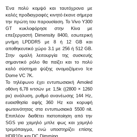
Ένα πολύ κομψό και ταυτόχρονα με 
καλές προδιαγραφές κινητό έκανε σήμερα 
την πρώτη του παρουσίαση. Το Vivo Y300 
GT κυκλοφόρησε στην Κίνα με 
επεξεργαστή Dimensity 8400, εσωτερική 
μνήμη LPDDR5 με 8 ή 12 GB και 
αποθηκευτικό χώρο 3.1 με 256 ή 512 GB. 
Στην ομαλή λειτουργία της συσκευής 
σημαντικό ρόλο θα παίζει και το πολύ 
καλό σύστημα ψύξης ονομαζόμενο Ice 
Dome VC 7K.
Το τηλέφωνο έχει εντυπωσιακή Amoled 
οθόνη 6,78 ιντσών με 1,5k ((2800 × 1260 
px) ανάλυση, ρυθμό ανανέωσης 144 Hz, 
ευαισθησία αφής 360 Hz και κορυφή 
φωτεινότητας στα εντυπωσιακά 5500 nit. 
Επιπλέον διαθέτει πιστοποίηση από την 
SGS για χαμηλό μπλε φως και χαμηλό 
τρεμόπαιγμα, ενώ υποστηρίζει επίσης 
HDR10+ και DC Dimming.