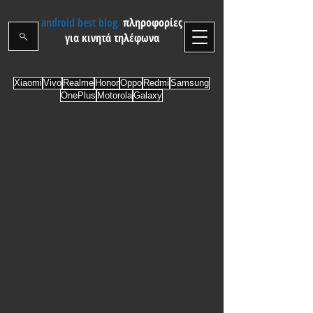
android best blog
πληροφορίες
για κινητά τηλέφωνα
Xiaomi
Vivo
Realme
Honor
Oppo
Redmi
Samsung
OnePlus
Motorola
Galaxy