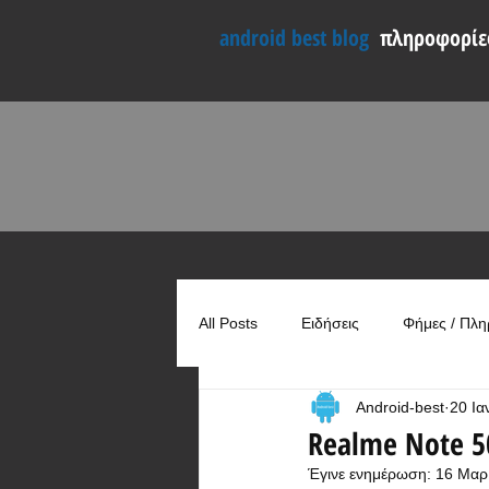
android best blog
πληροφορίες
All Posts
Ειδήσεις
Φήμες / Πλη
Android-best
20 Ια
Συγκρίσεις
Χρήσιμα
Realme Note 50
Έγινε ενημέρωση:
16 Μαρ