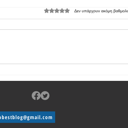
Βαθμολογήθηκε με 0 από 5 αστέρια.
Δεν υπάρχουν ακόμη βαθμολο
Η Realme παρουσίασε το φθηνό
Realm
C67 5G
καινο
obestblog@gmail.com