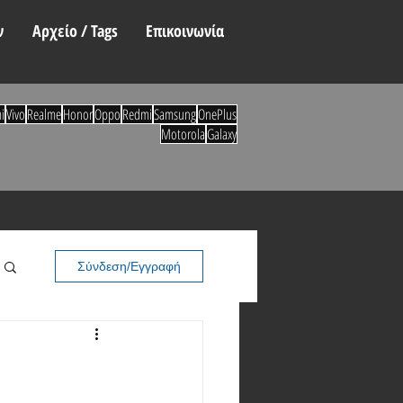
ν
Αρχείο / Tags
Επικοινωνία
i
Vivo
Realme
Honor
Oppo
Redmi
Samsung
OnePlus
Motorola
Galaxy
Σύνδεση/Εγγραφή