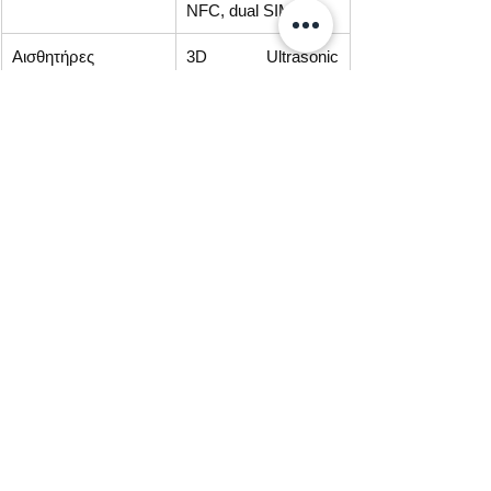
NFC, dual SIM
Αισθητήρες
3D Ultrasonic 
Fingerprint στην 
οθόνη, Gyroscope, 
αισθητήρας 
υπερύθρων
Αντίσταση
IPX8
Χρώματα
Nightfreeze (διάφανο 
μαύρο), Subzero 
(διάφανο ασημί)
Τιμές, Διαστάσεις και Βάρος
Το RedMagic 11S Pro θα διατίθεται και 
στην Ελλάδα. Οι τιμές αναμένεται να 
ξεκινήσουν από €799. Οι διστάσεις της 
συσκευής είναι 163.8 x 76.5 x 8.9 χιλ. και 