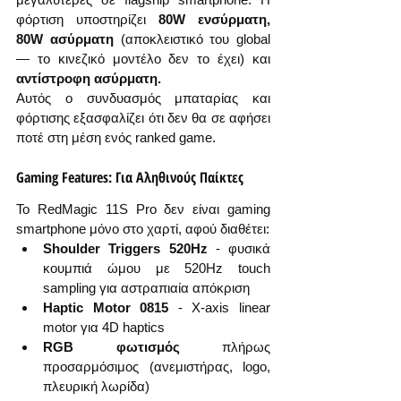
φόρτιση υποστηρίζει 
80W ενσύρματη, 
80W ασύρματη
 (αποκλειστικό του global 
— το κινεζικό μοντέλο δεν το έχει) και 
αντίστροφη ασύρματη.
Αυτός ο συνδυασμός μπαταρίας και 
φόρτισης εξασφαλίζει ότι δεν θα σε αφήσει 
ποτέ στη μέση ενός ranked game.
Gaming Features: Για Αληθινούς Παίκτες
Το RedMagic 11S Pro δεν είναι gaming 
smartphone μόνο στο χαρτί, αφού διαθέτει:
Shoulder Triggers 520Hz
 - φυσικά 
κουμπιά ώμου με 520Hz touch 
sampling για αστραπιαία απόκριση
Haptic Motor 0815
 - X-axis linear 
motor για 4D haptics
RGB φωτισμός
 πλήρως 
προσαρμόσιμος (ανεμιστήρας, logo, 
πλευρική λωρίδα)