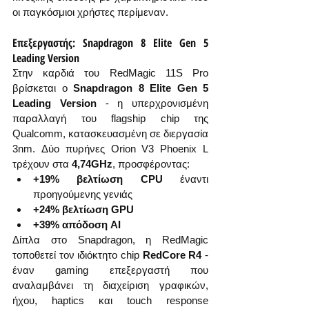
οι παγκόσμιοι χρήστες περίμεναν.
Επεξεργαστής: Snapdragon 8 Elite Gen 5 
Leading Version
Στην καρδιά του RedMagic 11S Pro 
βρίσκεται ο 
Snapdragon 8 Elite Gen 5 
Leading Version
 - η υπερχρονισμένη 
παραλλαγή του flagship chip της 
Qualcomm, κατασκευασμένη σε διεργασία 
3nm. Δύο πυρήνες Orion V3 Phoenix L 
τρέχουν στα 
4,74GHz
, προσφέροντας:
+19% βελτίωση CPU
 έναντι 
προηγούμενης γενιάς
+24% βελτίωση GPU
+39% απόδοση AI
Δίπλα στο Snapdragon, η RedMagic 
τοποθετεί τον ιδιόκτητο chip 
RedCore R4
 - 
έναν gaming επεξεργαστή που 
αναλαμβάνει τη διαχείριση γραφικών, 
ήχου, haptics και touch response 