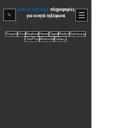
android best blog
πληροφορίες
για κινητά τηλέφωνα
Xiaomi
Vivo
Realme
Honor
Oppo
Redmi
Samsung
OnePlus
Motorola
Galaxy