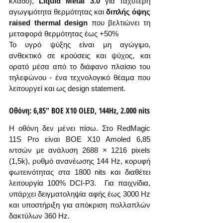
κλάδο), 
Liquid Metal 3.0
 για ταχύτερη 
αγωγιμότητα θερμότητας και 
διπλής όψης 
raised thermal design
 που βελτιώνει τη 
μεταφορά θερμότητας έως +50%
Το υγρό ψύξης είναι μη αγώγιμο, 
ανθεκτικό σε κρούσεις και ψύχος, και 
ορατό μέσα από το διάφανο πλαίσιο του 
τηλεφώνου - ένα τεχνολογικό θέαμα που 
λειτουργεί και ως design statement.
Οθόνη: 6,85" BOE X10 OLED, 144Hz, 2.000 nits
Η οθόνη δεν μένει πίσω. Στο RedMagic 
11S Pro είναι BOE X10 Amoled 6,85 
ιντσών με ανάλυση 2688 × 1216 pixels 
(1,5k), ρυθμό ανανέωσης 144 Hz, κορυφή 
φωτεινότητας στα 1800 nits και διαθέτει 
λειτουργία 100% DCI-P3.  Για παιχνίδια, 
υπάρχει δειγματοληψία αφής έως 3000 Hz 
και υποστήριξη για απόκριση πολλαπλών 
δακτύλων 360 Hz.