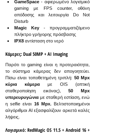
GameSpace
 - αφιερωμένο λογισμικό 
gaming με FPS counter, οθόνη 
απόδοσης και λειτουργία Do Not 
Disturb
Magic Key
 - προγραμματιζόμενο 
πλήκτρο γρήγορης πρόσβασης
IPX8
 αντίσταση στο νερό
Κάμερες: Dual 50MP + AI Imaging
Παρότι το gaming είναι η προτεραιότητα, 
το σύστημα κάμερας δεν απογοητεύει. 
Πίσω είναι τοποθετημένη τριπλή: 
50 Mpx 
κύρια κάμερα
 με OIS (οπτική 
σταθεροποίηση εικόνας), 
50 Mpx 
υπερευρυγώνια
 με σταθερή εστίαση, ενώ 
η selfie είναι 
16 Mpx.
 Βελτιστοποιημένοι 
αλγόριθμοι AI εξασφαλίζουν αρκετά καλές 
λήψεις.
Λογισμικό: RedMagic OS 11.5 + Android 16 + 