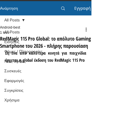
Εγγραφή
Ανάρτηση
All Posts
Android-best
All Posts
1 Ιουν
RedMagic 11S Pro Global: το απόλυτο Gaming
Ειδήσεις
Smartphone του 2026 - πλήρης παρουσίαση
Φήμες / Πληροφορίες
Ως ένα από καλύτερα κινητά για παιχνίδια 
έρχεται η global έκδοση του RedMagic 11S Pro
Νέες αφίξεις
Συσκευές
Εφαρμογές
Συγκρίσεις
Χρήσιμα