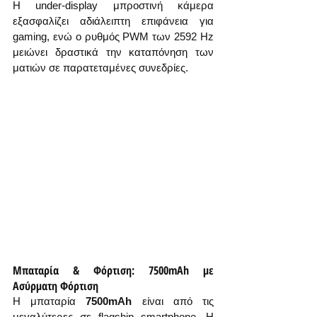
Η under-display μπροστινή κάμερα 
εξασφαλίζει αδιάλειπτη επιφάνεια για 
gaming, ενώ ο ρυθμός PWM των 2592 Hz 
μειώνει δραστικά την καταπόνηση των 
ματιών σε παρατεταμένες συνεδρίες.
Μπαταρία & Φόρτιση: 7500mAh με 
Ασύρματη Φόρτιση
Η μπαταρία 
7500mAh
 είναι από τις 
μεγαλύτερες σε flagship smartphone. Η 