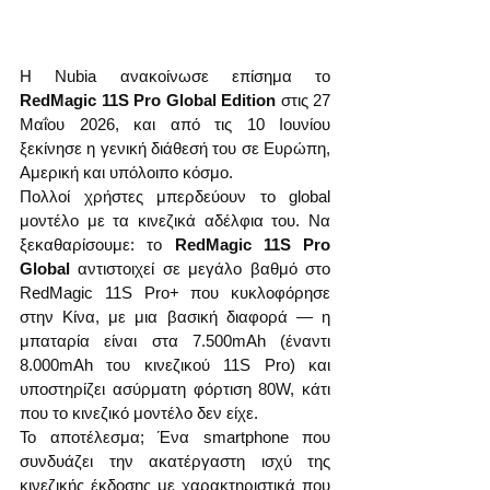
Η Nubia ανακοίνωσε επίσημα το 
RedMagic 11S Pro Global Edition
 στις 27 
Μαΐου 2026, και από τις 10 Ιουνίου 
ξεκίνησε η γενική διάθεσή του σε Ευρώπη, 
Αμερική και υπόλοιπο κόσμο.
Πολλοί χρήστες μπερδεύουν το global 
μοντέλο με τα κινεζικά αδέλφια του. Να 
ξεκαθαρίσουμε: το 
RedMagic 11S Pro 
Global
 αντιστοιχεί σε μεγάλο βαθμό στο 
RedMagic 11S Pro+ που κυκλοφόρησε 
στην Κίνα, με μια βασική διαφορά — η 
μπαταρία είναι στα 7.500mAh (έναντι 
8.000mAh του κινεζικού 11S Pro) και 
υποστηρίζει ασύρματη φόρτιση 80W, κάτι 
που το κινεζικό μοντέλο δεν είχε.
Το αποτέλεσμα; Ένα smartphone που 
συνδυάζει την ακατέργαστη ισχύ της 
κινεζικής έκδοσης με χαρακτηριστικά που 