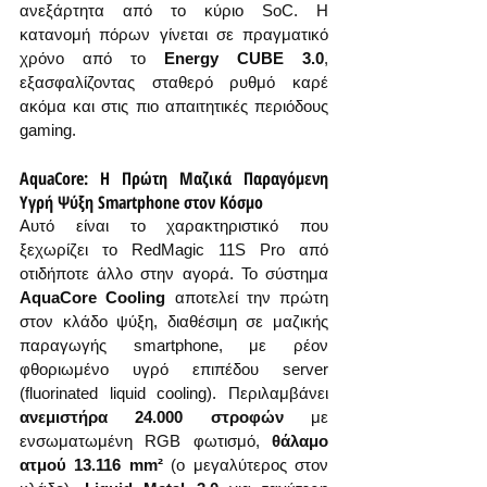
ανεξάρτητα από το κύριο SoC. Η 
κατανομή πόρων γίνεται σε πραγματικό 
χρόνο από το 
Energy CUBE 3.0
, 
εξασφαλίζοντας σταθερό ρυθμό καρέ 
ακόμα και στις πιο απαιτητικές περιόδους 
gaming.
AquaCore: Η Πρώτη Μαζικά Παραγόμενη 
Υγρή Ψύξη Smartphone στον Κόσμο
Αυτό είναι το χαρακτηριστικό που 
ξεχωρίζει το RedMagic 11S Pro από 
οτιδήποτε άλλο στην αγορά. Το σύστημα 
AquaCore Cooling
 αποτελεί την πρώτη 
στον κλάδο ψύξη, διαθέσιμη σε μαζικής 
παραγωγής smartphone, με ρέον 
φθοριωμένο υγρό επιπέδου server 
(fluorinated liquid cooling). Περιλαμβάνει 
ανεμιστήρα 24.000 στροφών
 με 
ενσωματωμένη RGB φωτισμό, 
θάλαμο 
ατμού 13.116 mm²
 (ο μεγαλύτερος στον 