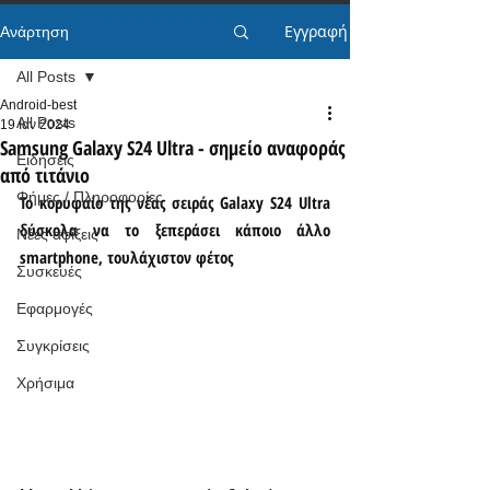
Εγγραφή
Ανάρτηση
All Posts
Android-best
All Posts
19 Ιαν 2024
Samsung Galaxy S24 Ultra - σημείο αναφοράς
Ειδήσεις
από τιτάνιο
Φήμες / Πληροφορίες
Το κορυφαίο της νέας σειράς Galaxy S24 Ultra 
δύσκολα να το ξεπεράσει κάποιο άλλο 
Νέες αφίξεις
smartphone, τουλάχιστον φέτος
Συσκευές
Εφαρμογές
Συγκρίσεις
Χρήσιμα