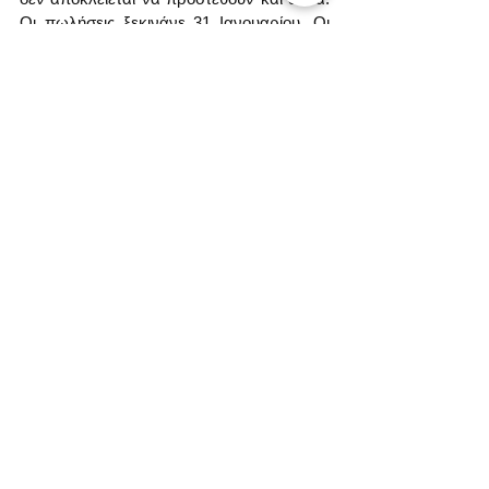
Οι πωλήσεις ξεκινάνε 31 Ιανουαρίου. Οι 
τιμές στην Ελλάδα ξεκινάνε από €1499 
(12/256 GB).
Πηγή: Samsung
Ετικέτες:
Samsung
Galaxy
Ειδήσεις
Νέες αφίξεις
Συσκευές
Εμφάνιση όλων
Σχετικές αναρτήσεις