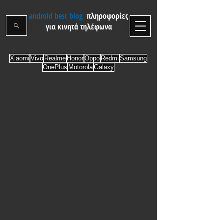
android best blog
πληροφορίες
για κινητά τηλέφωνα
Xiaomi
Vivo
Realme
Honor
Oppo
Redmi
Samsung
OnePlus
Motorola
Galaxy