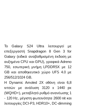
Το Galaxy S24 Ultra λειτουργεί με 
επεξεργαστή Snapdragon 8 Gen 3 for 
Galaxy (ειδικά αναβαθμισμένη έκδοση με 
αυξημένα CPU και GPU), γραφικά Adreno 
750, εσωτερική μνήμη LPDDR5X με 12 
GB και αποθηκευτικό χώρο UFS 4.0 με 
256/512/1024 GB.
Η Dynamic Amoled 2X οθόνη είναι 6,8 
ιντσών με ανάλυση 3120 x 1440 px 
(WQHD+), μεταβλητό ρυθμό ανανέωσης 1 
- 120 Hz, μέγιστη φωτεινότητα 2600 nit και 
λειτουργίες DCI-P3, HDR10+, DC-dimming 