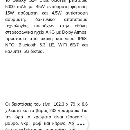
Το Galaxy S24 Ultra διαθέτει μπαταρία 
5000 mAh με 45W ενσύρματη φόρτιση, 
15W ασύρματη και 4,5W αντίστροφη 
ασύρματη, δακτυλικό αποτύπωμα 
τεχνολογίας υπερήχων στην οθόνη, 
στερεοφωνικά ηχεία AKG με Dolby Atmos, 
προστασία από σκόνη και νερό IP68, 
NFC, Bluetooth 5.3 LE, WiFi 6E/7 και 
καλύπτει 5G δίκτυα.
Οι διαστάσεις του είναι 162,3 x 79 x 8,6 
χιλιοστά και το βάρος 232 γραμμάρια. Για 
την ώρα τα χρώματα είναι τέσσερα, - 
μαύρο, γκρι, μωβ και κίτρινο. Αργότερα 
δεν αποκλείεται να προστεθούν και άλλα. 