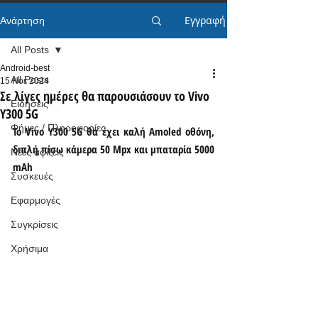
Εγγραφή
Ανάρτηση
All Posts
Android-best
All Posts
15 Νοε 2024
Σε λίγες ημέρες θα παρουσιάσουν το Vivo
Ειδήσεις
Y300 5G
Φήμες / Πληροφορίες
Το Vivo Y300 5G θα έχει καλή Amoled οθόνη, 
διπλή πίσω κάμερα 50 Mpx και μπαταρία 5000 
Νέες αφίξεις
mAh
Συσκευές
Εφαρμογές
Συγκρίσεις
Χρήσιμα