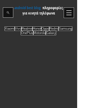
android best blog
πληροφορίες
για κινητά τηλέφωνα
Xiaomi
Vivo
Realme
Honor
Oppo
Redmi
Samsung
OnePlus
Motorola
Galaxy