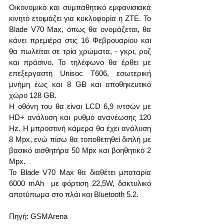
Οικονομικό και συμπαθητικό εμφανισιακά 
κινητό ετοιμάζει για κυκλοφορία η ZTE. Το 
Blade V70 Max, όπως θα ονομάζεται, θα 
κάνει πρεμιέρα στις 16 Φεβρουαρίου και 
θα πωλείται σε τρία χρώματα, - γκρι, ροζ 
και πράσινο. Το τηλέφωνο θα έρθει με 
επεξεργαστή Unisoc T606, εσωτερική 
μνήμη έως και 8 GB και αποθηκευτικό 
χώρο 128 GB.
Η οθόνη του θα είναι LCD 6,9 ιντσών με 
HD+ ανάλυση και ρυθμό ανανέωσης 120 
Hz. Η μπροστινή κάμερα θα έχει ανάλυση 
8 Mpx, ενώ πίσω θα τοποθετηθεί διπλή με 
βασικό αισθητήρα 50 Mpx και βοηθητικό 2 
Mpx.
Το Blade V70 Max θα διαθέτει μπαταρία 
6000 mAh  με φόρτιση 22,5W, δακτυλικό 
αποτύπωμα στο πλάι και Bluetooth 5.2. 
Πηγή: GSMArena 