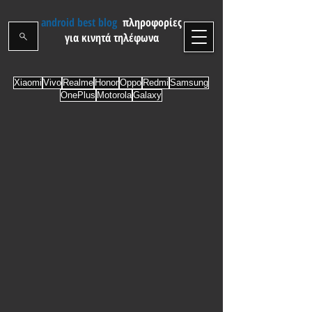
android best blog
πληροφορίες
για κινητά τηλέφωνα
Xiaomi
Vivo
Realme
Honor
Oppo
Redmi
Samsung
OnePlus
Motorola
Galaxy