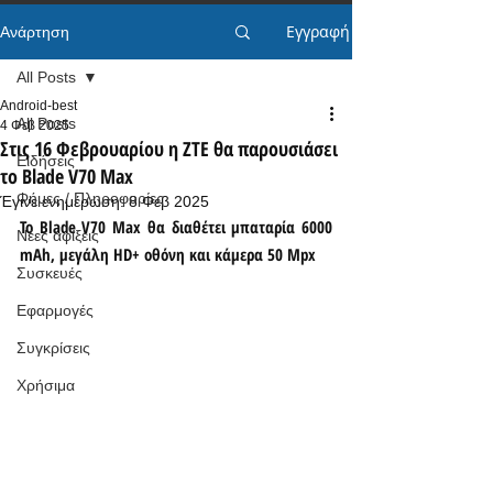
Εγγραφή
Ανάρτηση
All Posts
Android-best
All Posts
4 Φεβ 2025
Στις 16 Φεβρουαρίου η ZTE θα παρουσιάσει
Ειδήσεις
το Blade V70 Max
Φήμες / Πληροφορίες
Έγινε ενημέρωση:
8 Φεβ 2025
Το Blade V70 Max θα διαθέτει μπαταρία 6000 
Νέες αφίξεις
mAh, μεγάλη HD+ οθόνη και κάμερα 50 Mpx
Συσκευές
Εφαρμογές
Συγκρίσεις
Χρήσιμα