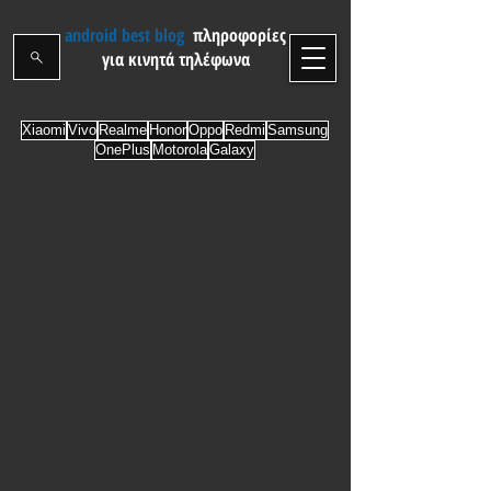
android best blog
πληροφορίες
για κινητά τηλέφωνα
Xiaomi
Vivo
Realme
Honor
Oppo
Redmi
Samsung
OnePlus
Motorola
Galaxy