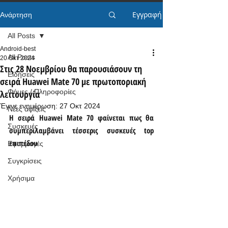
Εγγραφή
Ανάρτηση
All Posts
Android-best
All Posts
20 Οκτ 2024
Στις 28 Νοεμβρίου θα παρουσιάσουν τη
Ειδήσεις
σειρά Huawei Mate 70 με πρωτοποριακή
Φήμες / Πληροφορίες
λειτουργία
Έγινε ενημέρωση:
27 Οκτ 2024
Νέες αφίξεις
Η σειρά Huawei Mate 70 φαίνεται πως θα 
Συσκευές
συμπεριλαμβάνει τέσσερις συσκευές top 
επιπέδου
Εφαρμογές
Συγκρίσεις
Χρήσιμα