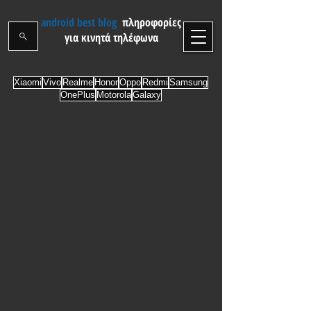
android best blog
πληροφορίες
για κινητά τηλέφωνα
Xiaomi
Vivo
Realme
Honor
Oppo
Redmi
Samsung
OnePlus
Motorola
Galaxy