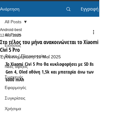
Εγγραφή
Ανάρτηση
All Posts
Android-best
All Posts
12 Μαΐ 2025
Στο τέλος του μήνα ανακοινώνεται το Xiaomi
Ειδήσεις
Civi 5 Pro
Φήμες / Πληροφορίες
Έγινε ενημέρωση:
16 Μαΐ 2025
Το Xiaomi Civi 5 Pro θα κυκλοφορήσει με SD 8s 
Νέες αφίξεις
Gen 4, Oled οθόνη 1,5k και μπαταρία άνω των 
Συσκευές
6000 mAh
Εφαρμογές
Συγκρίσεις
Χρήσιμα