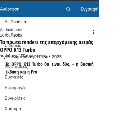
Εγγραφή
Ανάρτηση
All Posts
Android-best
All Posts
10 Ιουλ 2025
Τα πρώτα renders της επερχόμενης σειράς
Ειδήσεις
OPPO K13 Turbo
Φήμες / Πληροφορίες
Έγινε ενημέρωση:
11 Ιουλ 2025
Τα OPPO K13 Turbo θα είναι δύο, - η βασική 
Νέες αφίξεις
έκδοση και η Pro
Συσκευές
Εφαρμογές
Συγκρίσεις
Χρήσιμα