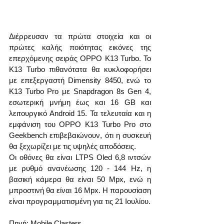
Διέρρευσαν τα πρώτα στοιχεία και οι 
πρώτες καλής ποιότητας εικόνες της 
επερχόμενης σειράς OPPO K13 Turbo. Το 
K13 Turbo πιθανότατα θα κυκλοφορήσει 
με επεξεργαστή Dimensity 8450, ενώ το 
K13 Turbo Pro με Snapdragon 8s Gen 4, 
εσωτερική μνήμη έως και 16 GB και 
λειτουργικό Android 15. Τα τελευταία και η 
εμφάνιση του OPPO K13 Turbo Pro στο 
Geekbench επιβεβαιώνουν, ότι η συσκευή 
θα ξεχωρίζει με τις υψηλές αποδόσεις.
Οι οθόνες θα είναι LTPS Oled 6,8 ιντσών 
με ρυθμό ανανέωσης 120 - 144 Hz, η 
βασική κάμερα θα είναι 50 Mpx, ενώ η 
μπροστινή θα είναι 16 Mpx. Η παρουσίαση 
είναι προγραμματισμένη για τις 21 Ιουλίου.
Πηγή: Mobile Clasters 