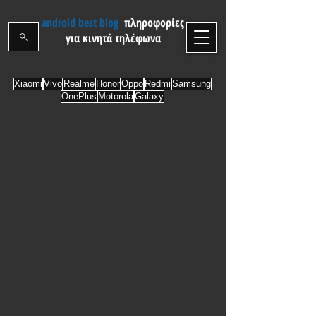
android best blog
πληροφορίες
για κινητά τηλέφωνα
Xiaomi
Vivo
Realme
Honor
Oppo
Redmi
Samsung
OnePlus
Motorola
Galaxy