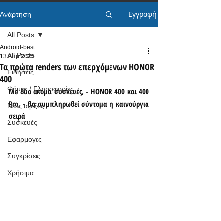
Εγγραφή
Ανάρτηση
All Posts
Android-best
All Posts
13 Απρ 2025
Τα πρώτα renders των επερχόμενων HONOR
Ειδήσεις
400
Φήμες / Πληροφορίες
Με δύο ακόμα συσκευές, - HONOR 400 και 400 
Pro, - θα συμπληρωθεί σύντομα η καινούργια 
Νέες αφίξεις
σειρά
Συσκευές
Εφαρμογές
Συγκρίσεις
Χρήσιμα