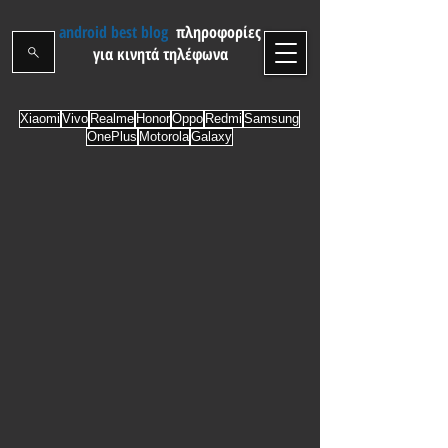
android best blog
πληροφορίες
για κινητά τηλέφωνα
Xiaomi
Vivo
Realme
Honor
Oppo
Redmi
Samsung
OnePlus
Motorola
Galaxy