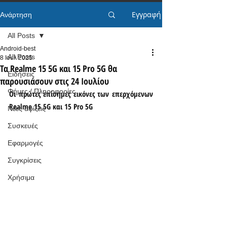
Εγγραφή
Ανάρτηση
All Posts
Android-best
All Posts
8 Ιουλ 2025
Τα Realme 15 5G και 15 Pro 5G θα
Ειδήσεις
παρουσιάσουν στις 24 Ιουλίου
Φήμες / Πληροφορίες
Οι πρώτες επίσημες εικόνες των επερχόμενων 
Realme 15 5G και 15 Pro 5G
Νέες αφίξεις
Συσκευές
Εφαρμογές
Συγκρίσεις
Χρήσιμα