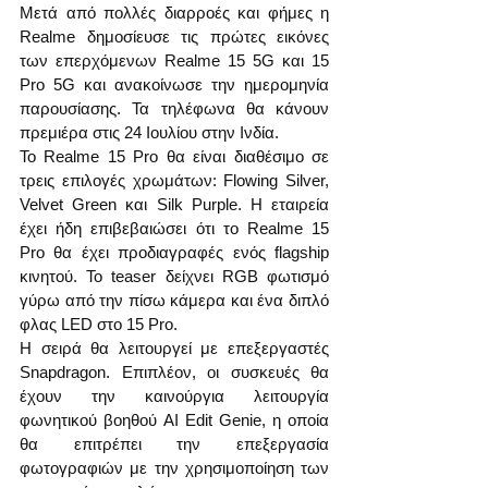
Μετά από πολλές διαρροές και φήμες η 
Realme δημοσίευσε τις πρώτες εικόνες 
των επερχόμενων Realme 15 5G και 15 
Pro 5G και ανακοίνωσε την ημερομηνία 
παρουσίασης. Τα τηλέφωνα θα κάνουν 
πρεμιέρα στις 24 Ιουλίου στην Ινδία.
Το Realme 15 Pro θα είναι διαθέσιμο σε 
τρεις επιλογές χρωμάτων: Flowing Silver, 
Velvet Green και Silk Purple. Η εταιρεία 
έχει ήδη επιβεβαιώσει ότι το Realme 15 
Pro θα έχει προδιαγραφές ενός flagship 
κινητού. Το teaser δείχνει RGB φωτισμό 
γύρω από την πίσω κάμερα και ένα διπλό 
φλας LED στο 15 Pro.
Η σειρά θα λειτουργεί με επεξεργαστές 
Snapdragon. Επιπλέον, οι συσκευές θα 
έχουν την καινούργια λειτουργία 
φωνητικού βοηθού AI Edit Genie, η οποία 
θα επιτρέπει την επεξεργασία 
φωτογραφιών με την χρησιμοποίηση των 