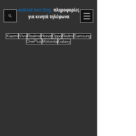
android best blog
πληροφορίες
για κινητά τηλέφωνα
Xiaomi
Vivo
Realme
Honor
Oppo
Redmi
Samsung
OnePlus
Motorola
Galaxy