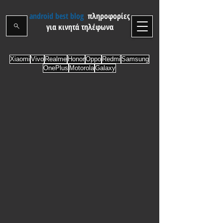
android best blog
πληροφορίες
για κινητά τηλέφωνα
Xiaomi
Vivo
Realme
Honor
Oppo
Redmi
Samsung
OnePlus
Motorola
Galaxy