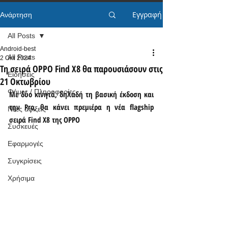
Εγγραφή
Ανάρτηση
All Posts
Android-best
All Posts
2 Οκτ 2024
Τη σειρά OPPO Find X8 θα παρουσιάσουν στις
Ειδήσεις
21 Οκτωβρίου
Φήμες / Πληροφορίες
Με δύο κινητά, δηλαδή τη βασική έκδοση και 
την Pro, θα κάνει πρεμιέρα η νέα flagship 
Νέες αφίξεις
σειρά Find X8 της OPPO
Συσκευές
Εφαρμογές
Συγκρίσεις
Χρήσιμα