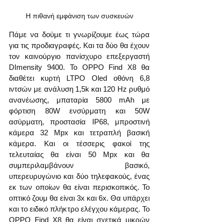
Η πιθανή εμφάνιση των συσκευών
Πάμε να δούμε τι γνωρίζουμε έως τώρα 
για τις προδιαγραφές. Και τα δύο θα έχουν 
τον καινούργιο πανίσχυρο επεξεργαστή 
DImensity 9400. Το OPPO Find X8 θα 
διαθέτει κυρτή LTPO Oled οθόνη 6,8 
ιντσών με ανάλυση 1,5k και 120 Hz ρυθμό 
ανανέωσης, μπαταρία 5800 mAh με 
φόρτιση 80W ενσύρματη και 50W 
ασύρματη, προστασία IP68, μπροστινή 
κάμερα 32 Mpx και τετραπλή βασική 
κάμερα. Και οι τέσσερις φακοί της 
τελευταίας θα είναι 50 Mpx και θα 
συμπεριλαμβάνουν βασικό, 
υπερευρυγώνιο και δύο τηλεφακούς, ένας 
εκ των οποίων θα είναι περισκοπικός. Το 
οπτικό ζουμ θα είναι 3x και 6x. Θα υπάρχει 
και το ειδικό πλήκτρο ελέγχου κάμερας. Το 
OPPO Find X8 θα είναι σχετικά μικρών 