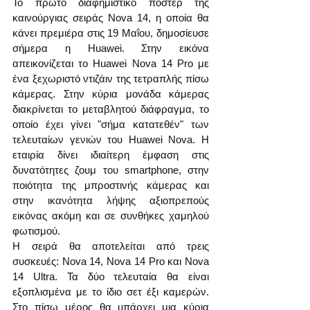
Το πρώτο διαφημιστικό πόστερ της 
καινούργιας σειράς Nova 14, η οποία θα 
κάνει πρεμιέρα στις 19 Μαΐου, δημοσίευσε 
σήμερα η Huawei. Στην εικόνα 
απεικονίζεται το Huawei Nova 14 Pro με 
ένα ξεχωριστό ντιζάιν της τετραπλής πίσω 
κάμερας. Στην κύρια μονάδα κάμερας 
διακρίνεται το μεταβλητού διάφραγμα, το 
οποίο έχει γίνει "σήμα κατατεθέν" των 
τελευταίων γενιών του Huawei Nova. Η 
εταιρία δίνει ιδιαίτερη έμφαση στις 
δυνατότητες ζουμ του smartphone, στην 
ποιότητα της μπροστινής κάμερας και 
στην ικανότητα λήψης αξιοπρεπούς 
εικόνας ακόμη και σε συνθήκες χαμηλού 
φωτισμού.
Η σειρά θα αποτελείται από τρεις 
συσκευές: Nova 14, Nova 14 Pro και Nova 
14 Ultra. Τα δύο τελευταία θα είναι 
εξοπλισμένα με το ίδιο σετ έξι καμερών. 
Στο πίσω μέρος θα υπάρχει μια κύρια 