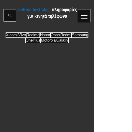
android best blog
πληροφορίες
για κινητά τηλέφωνα
Xiaomi
Vivo
Realme
Honor
Oppo
Redmi
Samsung
OnePlus
Motorola
Galaxy