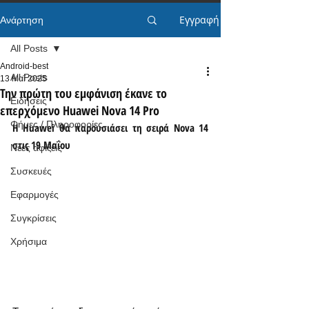
Εγγραφή
Ανάρτηση
All Posts
Android-best
All Posts
13 Μαΐ 2025
Την πρώτη του εμφάνιση έκανε το
Ειδήσεις
επερχόμενο Huawei Nova 14 Pro
Φήμες / Πληροφορίες
Η Huawei θα παρουσιάσει τη σειρά Nova 14 
στις 19 Μαΐου
Νέες αφίξεις
Συσκευές
Εφαρμογές
Συγκρίσεις
Χρήσιμα