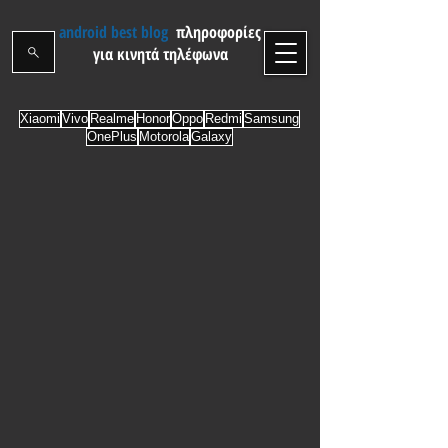
android best blog
πληροφορίες
για κινητά τηλέφωνα
Xiaomi
Vivo
Realme
Honor
Oppo
Redmi
Samsung
OnePlus
Motorola
Galaxy