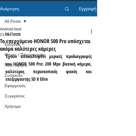
Εγγραφή
Ανάρτηση
All Posts
Android-best
All Posts
21 Οκτ 2025
Το επερχόμενο HONOR 500 Pro υπόσχεται
Ειδήσεις
ακόμα καλύτερες κάμερες
Φήμες / Πληροφορίες
Έχουν αποκαλυφθεί μερικές προδιαγραφές 
του HONOR 500 Pro: 200 Mpx βασική κάμερα, 
Νέες αφίξεις
καλύτερος περισκοπικός φακός και 
Συσκευές
επεξεργαστής SD 8 Elite
Εφαρμογές
Συγκρίσεις
Χρήσιμα