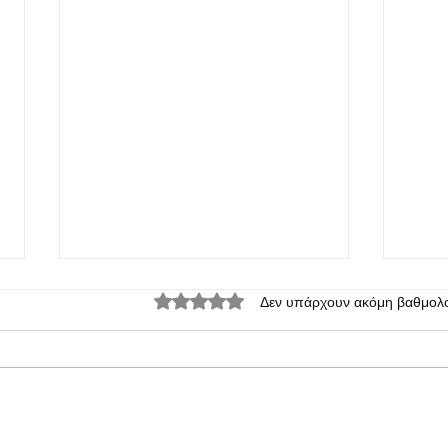
Βαθμολογήθηκε με 0 από 5 αστέρια.
Δεν υπάρχουν ακόμη βαθμολο