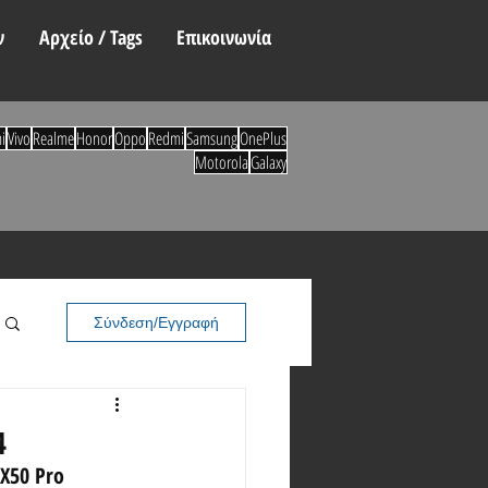
ν
Αρχείο / Tags
Επικοινωνία
i
Vivo
Realme
Honor
Oppo
Redmi
Samsung
OnePlus
Motorola
Galaxy
Σύνδεση/Εγγραφή
4
X50 Pro