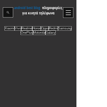
android best blog
πληροφορίες
για κινητά τηλέφωνα
Xiaomi
Vivo
Realme
Honor
Oppo
Redmi
Samsung
OnePlus
Motorola
Galaxy