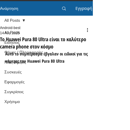
Εγγραφή
Ανάρτηση
All Posts
Android-best
All Posts
14 Αυγ 2025
Το Huawei Pura 80 Ultra είναι το καλύτερο
Ειδήσεις
camera phone στον κόσμο
Φήμες / Πληροφορίες
Αυτό το συμπέρασμα έβγαλαν οι ειδικοί για τις 
κάμερες του Huawei Pura 80 Ultra
Νέες αφίξεις
Συσκευές
Εφαρμογές
Συγκρίσεις
Χρήσιμα