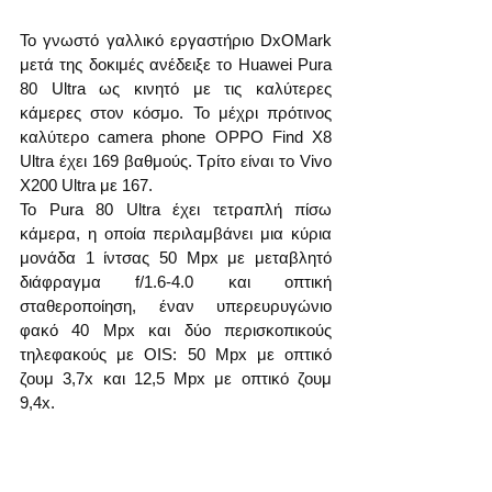
Το γνωστό γαλλικό εργαστήριο DxOMark 
μετά της δοκιμές ανέδειξε το Huawei Pura 
80 Ultra ως κινητό με τις καλύτερες 
κάμερες στον κόσμο. Το μέχρι πρότινος 
καλύτερο camera phone OPPO Find X8 
Ultra έχει 169 βαθμούς. Τρίτο είναι το Vivo 
X200 Ultra με 167.
Το Pura 80 Ultra έχει τετραπλή πίσω 
κάμερα, η οποία περιλαμβάνει μια κύρια 
μονάδα 1 ίντσας 50 Mpx με μεταβλητό 
διάφραγμα f/1.6-4.0 και οπτική 
σταθεροποίηση, έναν υπερευρυγώνιο 
φακό 40 Mpx και δύο περισκοπικούς 
τηλεφακούς με OIS: 50 Mpx με οπτικό 
ζουμ 3,7x και 12,5 Mpx με οπτικό ζουμ 
9,4x.