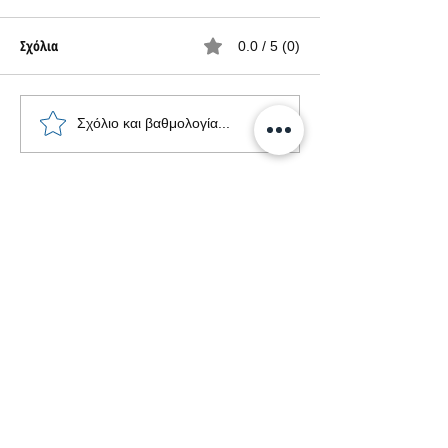
Σχόλια
0.0 / 5 (0)
Νέο iQOO 11S - μία
Η global πρεμιέρα
Σχόλιο και βαθμολογία...
ναυαρχίδα με πολλές αρετές
11
και σε τιμή έκπληξη