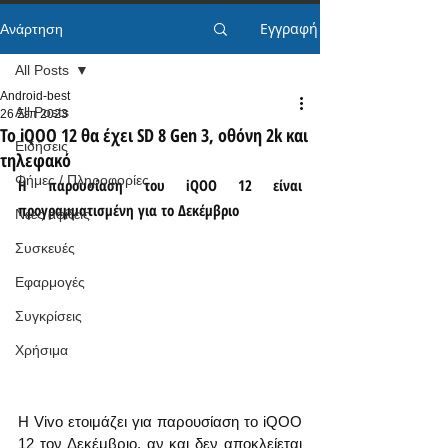
Εγγραφή
Ανάρτηση
All Posts
Android-best
All Posts
26 Σεπ 2023
Το iQOO 12 θα έχει SD 8 Gen 3, οθόνη 2k και
Ειδήσεις
τηλεφακό
Φήμες / Πληροφορίες
Η παρουσίαση του iQOO 12 είναι 
προγραμματισμένη για το Δεκέμβριο
Νέες αφίξεις
Συσκευές
Εφαρμογές
Συγκρίσεις
Χρήσιμα
Η Vivo ετοιμάζει για παρουσίαση το iQOO 
12 τον Δεκέμβριο, αν και δεν αποκλείεται 