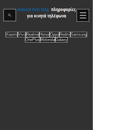
android best blog
πληροφορίες
για κινητά τηλέφωνα
Xiaomi
Vivo
Realme
Honor
Oppo
Redmi
Samsung
OnePlus
Motorola
Galaxy