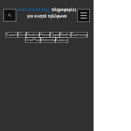
android best blog
πληροφορίες
για κινητά τηλέφωνα
Xiaomi
Vivo
Realme
Honor
Oppo
Redmi
Samsung
OnePlus
Motorola
Galaxy