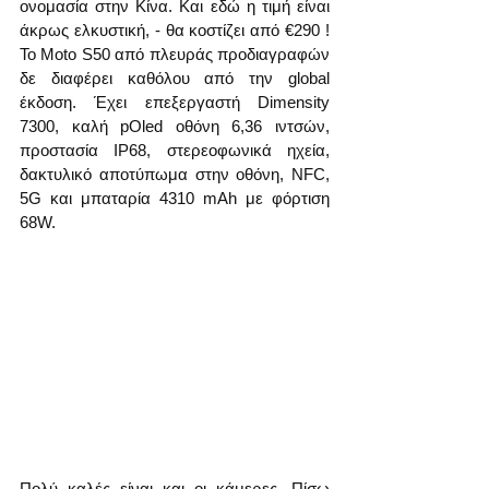
ονομασία στην Κίνα. Και εδώ η τιμή είναι 
άκρως ελκυστική, - θα κοστίζει από €290 ! 
Το Moto S50 από πλευράς προδιαγραφών 
δε διαφέρει καθόλου από την global 
έκδοση. Έχει επεξεργαστή Dimensity 
7300, καλή pOled οθόνη 6,36 ιντσών, 
προστασία IP68, στερεοφωνικά ηχεία, 
δακτυλικό αποτύπωμα στην οθόνη, NFC, 
5G και μπαταρία 4310 mAh με φόρτιση 
68W.
Πολύ καλές είναι και οι κάμερες. Πίσω 