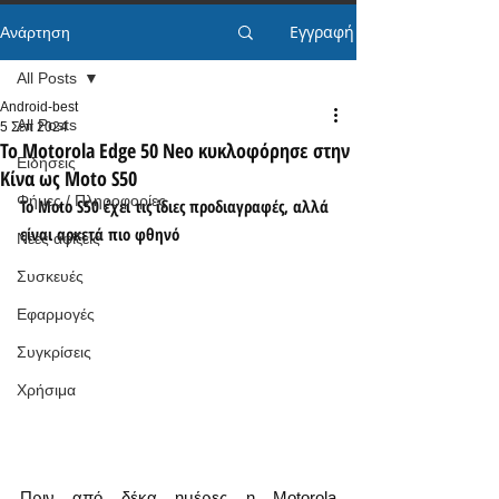
Εγγραφή
Ανάρτηση
All Posts
Android-best
All Posts
5 Σεπ 2024
Το Motorola Edge 50 Neo κυκλοφόρησε στην
Ειδήσεις
Κίνα ως Moto S50
Φήμες / Πληροφορίες
Το Moto S50 έχει τις ίδιες προδιαγραφές, αλλά 
είναι αρκετά πιο φθηνό
Νέες αφίξεις
Συσκευές
Εφαρμογές
Συγκρίσεις
Χρήσιμα
Πριν από δέκα ημέρες η Motorola 